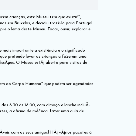
em crianças, este Museu tem que existir!'',
s em Bruxelas, e decidiu trazê-lo para Portugal.
pre o lema deste Museu. Tocar, ouvir, explorar e
 mais importante a existência e o significado
ue pretende levar as crianças a fazerem uma
fissÃµes. O Museu estÃ¡ aberto para visitas de
agem ao Corpo Humano'' que podem ser agendadas
 das 8.30 às 18.00, com almoço e lanche incluÃ­
rtes, a oficina de mÃºsica, fazer uma aula de
­veis com os seus amigos! HÃ¡ vÃ¡rios pacotes à