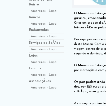
Bairro
Amoreiras - Lapa
O Museu das Crianças 
Bancos
garantiu, emocionada,
Criar um espaço didÃ¡
Amoreiras - Lapa
brincar sÃ£o as palav
Embaixadas
Amoreiras - Lapa
Por aqui passam cerca
Serviços de SaÃºde
deste Museu. Com a c
viagem dentro de si, 
Amoreiras - Lapa
segunda a domingo, d
Lojas
Amoreiras - Lapa
O Museu das Crianças
Escolas
por marcaçÃ£o com gr
Amoreiras - Lapa
AssociaçÃµes
Os pais podem ainda u
dos, por 120 euros a 
Amoreiras - Lapa
culinÃ¡ria, e um grand
As crianças podem ta