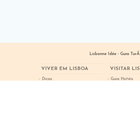
Lisbonne Idée - Guia TurÃ
VIVER EM LISBOA
VISITAR LI
Dicas
Guia Hotéis
Bairros de Lisboa
Guia Restauran
VGPT I â€ Investimentos ImobiliÃ¡rios, Lda. | ©