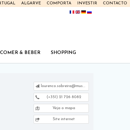
RTUGAL
ALGARVE
COMPORTA
INVESTIR
CONTACTO
COMER & BEBER
SHOPPING
lourenco.sobreira@museudascriancas.pt
(+351) 21 726 8082
Veja o mapa
Site internet