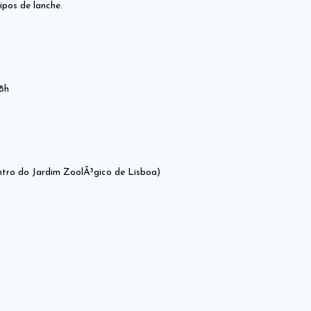
ipos de lanche.
18h
ntro do Jardim ZoolÃ³gico de Lisboa)