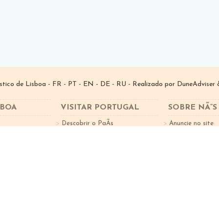
­stico de Lisboa -
FR
-
PT
-
EN
-
DE
-
RU
- Realizado por
DuneAdviser
&
SBOA
VISITAR PORTUGAL
SOBRE NÃ“S
Descobrir o PaÃ­s
Anuncie no site
tes
Factos sobre o Turismo
Subscreva a New
Cidades Portugal
Norte de Portugal
 Lisbonne Idée