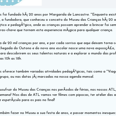
foi fundado hÃ¡ 20 anos por Margarida de Lancastre. ''Enquanto existir
 a fundadora, que conheceu o conceito do Museu das Crianças hÃ¡ 20 ano
tico e pedagÃ³gico, onde as crianças possam aprender a brincar foi sem
ras-chave que tornam esta experiencia mÃ¡gica para qualquer criança.
 de 20 mil crianças por ano, e por cada sorriso que aqui deixam torna-se
hegada do Outono e do novo ano escolar nasce uma nova exposiçÃ£o, q
para descobrirem os seus talentos naturais e a explorar o mundo das pro
as 10h as 18h.
 oferece também variadas atividades pedagÃ³gicas, tais como a ''Vi
upo, ou nas datas jÃ¡ marcadas na nossa agenda mensal.
sufruir do Museu das Crianças nos perÃ­odos de férias, nos nossos ATL,
semana! Nos dias de ATL vamos ver filmes com pipocas, ter atelier das a
e espetÃ¡culo para os pais no final!
mbém fazer no Museu a sua festa de anos, e passar momentos inesquecÃ