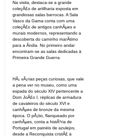
Na visita, destaca-se a grande
coleçÃ£o de artilharia exposta em
grandiosas salas barrocas. A Sala
Vasco da Gama conta com uma
coleçÃ£o de antigos canhÃµes e
murais modernos, representando a
descoberta do caminho marÃ­timo
para a Ãndia. No primeiro andar
encontram-se as salas dedicadas à
Primeira Grande Guerra.
HÃ¡ vÃ¡rias peças curiosas, que vale
a pena ver no museu, como uma
espada do século XIV pertencente a
Dom JoÃ£o I, réplicas de armadura
de cavaleiros do século XVI e
canhÃµes de bronze da mesma
época. O pÃ¡tio, flanqueado por
canhÃµes, conta a histÃ³ria de
Portugal em painéis de azulejos,
desde a Reconquista cristÃ£ à