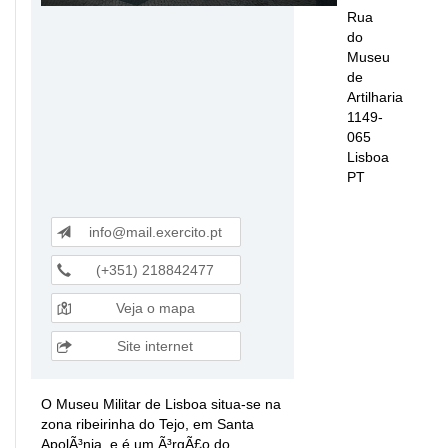
Rua
do
Museu
de
Artilharia
1149-
065
Lisboa
PT
info@mail.exercito.pt
(+351) 218842477
Veja o mapa
Site internet
O Museu Militar de Lisboa situa-se na
zona ribeirinha do Tejo, em Santa
ApolÃ³nia, e é um Ã³rgÃ£o do