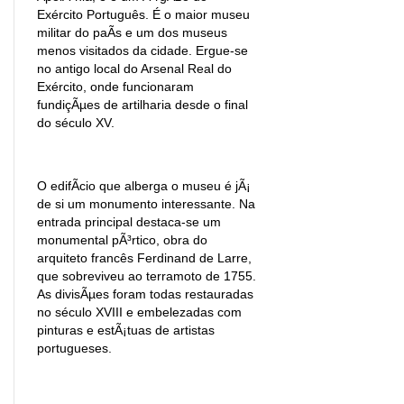
Exército Português. É o maior museu
militar do paÃ­s e um dos museus
menos visitados da cidade. Ergue-se
no antigo local do Arsenal Real do
Exército, onde funcionaram
fundiçÃµes de artilharia desde o final
do século XV.
O edifÃ­cio que alberga o museu é jÃ¡
de si um monumento interessante. Na
entrada principal destaca-se um
monumental pÃ³rtico, obra do
arquiteto francês Ferdinand de Larre,
que sobreviveu ao terramoto de 1755.
As divisÃµes foram todas restauradas
no século XVIII e embelezadas com
pinturas e estÃ¡tuas de artistas
portugueses.