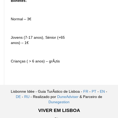
Bilhetes:
Normal – 3€
Jovens (7-17 anos), Sénior (+65
anos) – 1€
Crianças ( > 6 anos) – grÃ¡tis
Lisbonne Idée - Guia TurÃ­stico de Lisboa -
FR
-
PT
-
EN
-
DE
-
RU
- Realizado por
DuneAdviser
& Parceiro de
Dunegestion
VIVER EM LISBOA