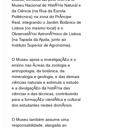
Museu Nacional de HistÃ³ria Natural e
da Ciência (na Rua da Escola
Politécnica) na zona do PrÃ­ncipe
Real, integrando o Jardim Botânico de
Lisboa (no mesmo local) e o
ObservatÃ³rio AstronÃ³mico de Lisboa
(na Tapada da Ajuda, junto ao
Instituto Superior de Agronomia).
O Museu apoia a investigaçÃ£o e o
ensino nas Ã¡reas da zoologia e
antropologia, da botânica, da
mineralogia e geologia, e das demais
ciências naturais e estimula o estudo
e a divulgaçÃ£o da histÃ³ria das
ciências e das técnicas, contribuindo
para a formaçÃ£o cientÃ­fica e cultural
dos estudantes nestes domÃ­nios.
O Museu também assume uma
responsabilidade, alargada ao