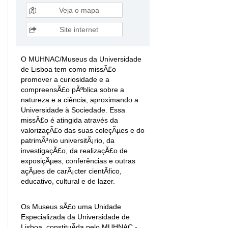
Veja o mapa
Site internet
O MUHNAC/Museus da Universidade
de Lisboa tem como missÃ£o
promover a curiosidade e a
compreensÃ£o pÃºblica sobre a
natureza e a ciência, aproximando a
Universidade à Sociedade. Essa
missÃ£o é atingida através da
valorizaçÃ£o das suas coleçÃµes e do
patrimÃ³nio universitÃ¡rio, da
investigaçÃ£o, da realizaçÃ£o de
exposiçÃµes, conferências e outras
açÃµes de carÃ¡cter cientÃ­fico,
educativo, cultural e de lazer.
Os Museus sÃ£o uma Unidade
Especializada da Universidade de
Lisboa, constituÃ­da pelo MUHNAC -