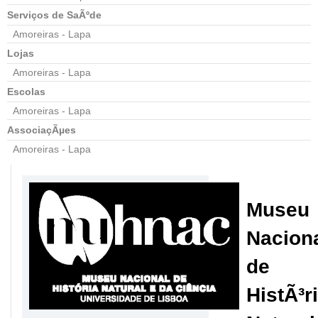
Serviços de SaÃºde
Amoreiras - Lapa
Lojas
Amoreiras - Lapa
Escolas
Amoreiras - Lapa
AssociaçÃµes
Amoreiras - Lapa
Museu
Nacion
de
HistÃ³r