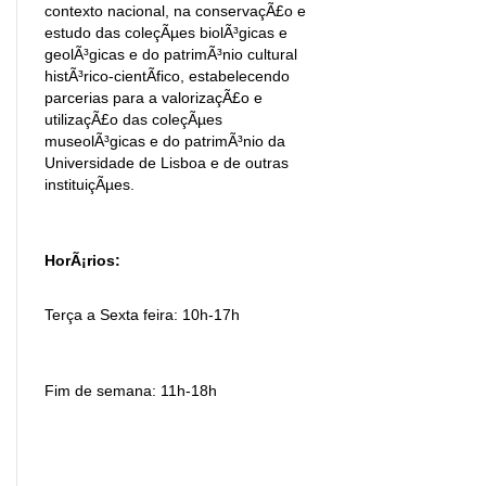
contexto nacional, na conservaçÃ£o e
estudo das coleçÃµes biolÃ³gicas e
geolÃ³gicas e do patrimÃ³nio cultural
histÃ³rico-cientÃ­fico, estabelecendo
parcerias para a valorizaçÃ£o e
utilizaçÃ£o das coleçÃµes
museolÃ³gicas e do patrimÃ³nio da
Universidade de Lisboa e de outras
instituiçÃµes.
HorÃ¡rios:
Terça a Sexta feira: 10h-17h
Fim de semana: 11h-18h