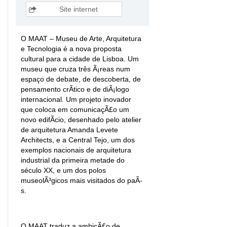
Site internet
O MAAT – Museu de Arte, Arquitetura
e Tecnologia é a nova proposta
cultural para a cidade de Lisboa. Um
museu que cruza três Ã¡reas num
espaço de debate, de descoberta, de
pensamento crÃ­tico e de diÃ¡logo
internacional. Um projeto inovador
que coloca em comunicaçÃ£o um
novo edifÃ­cio, desenhado pelo atelier
de arquitetura Amanda Levete
Architects, e a Central Tejo, um dos
exemplos nacionais de arquitetura
industrial da primeira metade do
século XX, e um dos polos
museolÃ³gicos mais visitados do paÃ­
s.
O MAAT traduz a ambiçÃ£o de