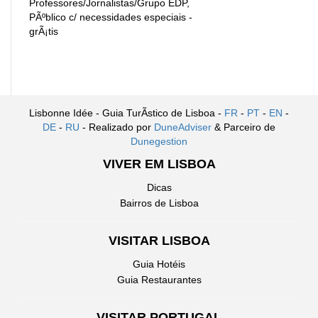
Professores/Jornalistas/Grupo EDP,
PÃºblico c/ necessidades especiais -
grÃ¡tis
Lisbonne Idée - Guia TurÃ­stico de Lisboa -
FR
-
PT
-
EN
-
DE
-
RU
- Realizado por
DuneAdviser
& Parceiro de
Dunegestion
VIVER EM LISBOA
Dicas
Bairros de Lisboa
VISITAR LISBOA
Guia Hotéis
Guia Restaurantes
VISITAR PORTUGAL