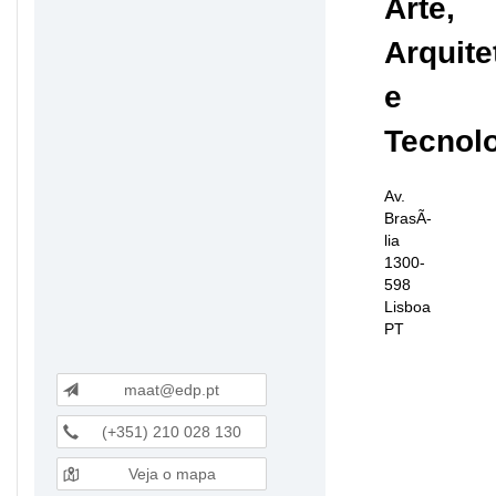
Arte,
Arquite
e
Tecnol
Av.
BrasÃ­
lia
1300-
598
Lisboa
PT
maat@edp.pt
(+351) 210 028 130
Veja o mapa