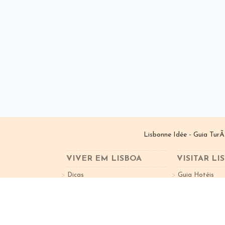
Lisbonne Idée - Guia TurÃ
VIVER EM LISBOA
VISITAR LI
Dicas
Guia Hotéis
Bairros de Lisboa
Guia Restauran