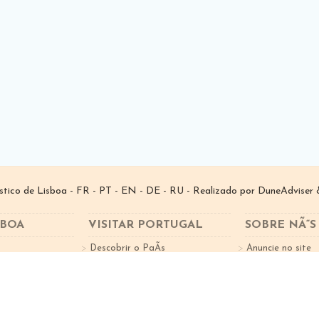
­stico de Lisboa -
FR
-
PT
-
EN
-
DE
-
RU
- Realizado por
DuneAdviser
&
SBOA
VISITAR PORTUGAL
SOBRE NÃ“S
Descobrir o PaÃ­s
Anuncie no site
tes
Factos sobre o Turismo
Subscreva a New
Cidades Portugal
Norte de Portugal