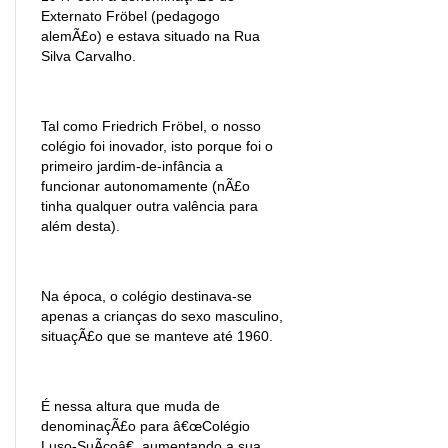
Externato Fröbel (pedagogo
alemÃ£o) e estava situado na Rua
Silva Carvalho.
Tal como Friedrich Fröbel, o nosso
colégio foi inovador, isto porque foi o
primeiro jardim-de-infância a
funcionar autonomamente (nÃ£o
tinha qualquer outra valência para
além desta).
Na época, o colégio destinava-se
apenas a crianças do sexo masculino,
situaçÃ£o que se manteve até 1960.
É nessa altura que muda de
denominaçÃ£o para â€œColégio
Luso-SuÃ­çoâ€, aumentando a sua