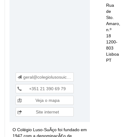
Rua
de
Sto.
Amaro,
n.º
18
1200-
803
Lisboa
PT
geral@colegiolusosuico.com
+351 21 390 69 79
Veja o mapa
Site internet
O Colégio Luso-SuÃ­ço foi fundado em
1947 com a denominaçÃ£o de