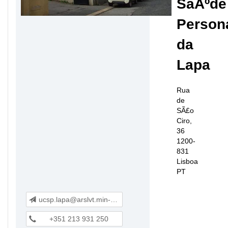
SaÃºde
Person
da
Lapa
Rua
de
SÃ£o
Ciro,
36
1200-
831
Lisboa
PT
ucsp.lapa@arslvt.min-saude.pt
+351 213 931 250