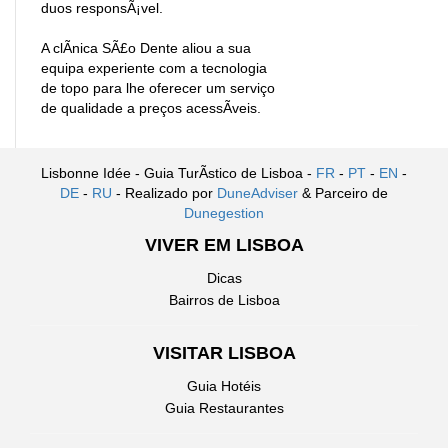
duos responsÃ¡vel.
A clÃ­nica SÃ£o Dente aliou a sua
equipa experiente com a tecnologia
de topo para lhe oferecer um serviço
de qualidade a preços acessÃ­veis.
Lisbonne Idée - Guia TurÃ­stico de Lisboa -
FR
-
PT
-
EN
-
DE
-
RU
- Realizado por
DuneAdviser
& Parceiro de
Dunegestion
VIVER EM LISBOA
Dicas
Bairros de Lisboa
VISITAR LISBOA
Guia Hotéis
Guia Restaurantes