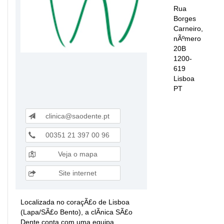
Rua
Borges
Carneiro,
nÃºmero
20B
1200-
619
Lisboa
PT
clinica@saodente.pt
00351 21 397 00 96
Veja o mapa
Site internet
Localizada no coraçÃ£o de Lisboa
(Lapa/SÃ£o Bento), a clÃ­nica SÃ£o
Dente conta com uma equipa