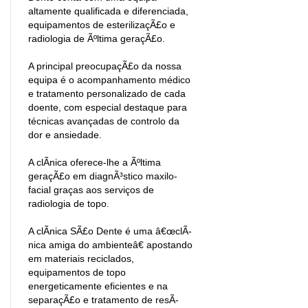
altamente qualificada e diferenciada,
equipamentos de esterilizaçÃ£o e
radiologia de Ãºltima geraçÃ£o.
A principal preocupaçÃ£o da nossa
equipa é o acompanhamento médico
e tratamento personalizado de cada
doente, com especial destaque para
técnicas avançadas de controlo da
dor e ansiedade.
A clÃ­nica oferece-lhe a Ãºltima
geraçÃ£o em diagnÃ³stico maxilo-
facial graças aos serviços de
radiologia de topo.
A clÃ­nica SÃ£o Dente é uma â€œclÃ­
nica amiga do ambienteâ€ apostando
em materiais reciclados,
equipamentos de topo
energeticamente eficientes e na
separaçÃ£o e tratamento de resÃ­