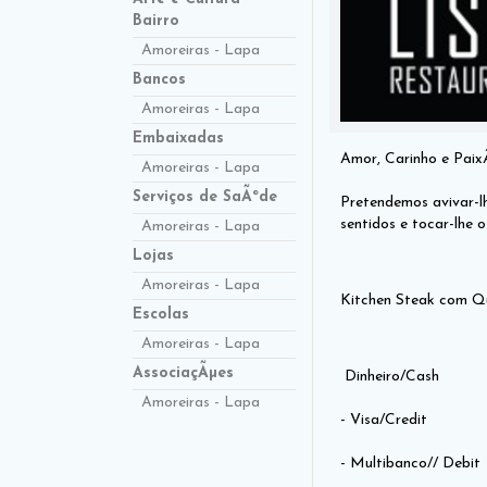
Bairro
Amoreiras - Lapa
Bancos
Amoreiras - Lapa
Embaixadas
Amor, Carinho e Paix
Amoreiras - Lapa
Serviços de SaÃºde
Pretendemos avivar-l
sentidos e tocar-lhe 
Amoreiras - Lapa
Lojas
Amoreiras - Lapa
Kitchen Steak com Qu
Escolas
Amoreiras - Lapa
AssociaçÃµes
Dinheiro/Cash
Amoreiras - Lapa
- Visa/Credit
- Multibanco// Debit