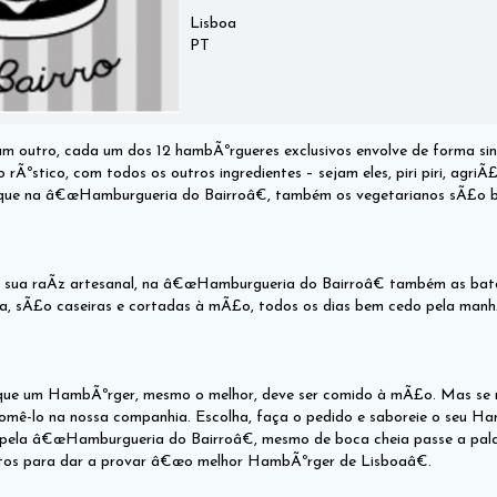
Lisboa
PT
m outro, cada um dos 12 hambÃºrgueres exclusivos envolve de forma sin
 rÃºstico, com todos os outros ingredientes – sejam eles, piri piri, agri
que na â€œHamburgueria do Bairroâ€, também os vegetarianos sÃ£o b
 sua raÃ­z artesanal, na â€œHamburgueria do Bairroâ€ também as bat
ta, sÃ£o caseiras e cortadas à mÃ£o, todos os dias bem cedo pela man
que um HambÃºrger, mesmo o melhor, deve ser comido à mÃ£o. Mas se nÃ
ê-lo na nossa companhia. Escolha, faça o pedido e saboreie o seu Ha
 pela â€œHamburgueria do Bairroâ€, mesmo de boca cheia passe a pala
tos para dar a provar â€œo melhor HambÃºrger de Lisboaâ€.