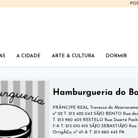
PO
AS
A CIDADE
ARTE & CULTURA
DORMIR
Hamburgueria do Ba
PRÃNCIPE REAL Travessa do Abarracamen
nº 22 T. 213 422 043 SÃƒO BENTO Rua dos I
T. 213 960 405 RESTELO Rua Duarte Pachec
7-A T. 213 010 610 SÃƒO SEBASTIÃƒO Rua
OrtigÃ£o, nº 47-A T. 213 860 445 PA