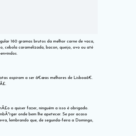
gular 160 gramas brutos da melhor carne de vaca,
Ã£o, cebola caramelizada, bacon, queijo, ovo ou até
envindos.
atas aspiram a ser â€œas melhores de Lisboaâ€.
hÃ£.
£o o quiser fazer, ninguém a isso é obrigado.
mbÃºrger onde bem lhe apetecer. Se por acaso
vra, lembrando que, de segunda-feira a Domingo,