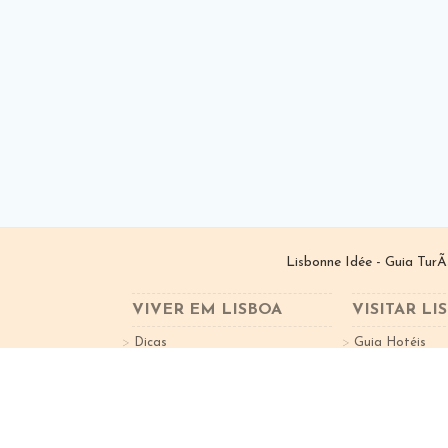
Lisbonne Idée - Guia TurÃ
VIVER EM LISBOA
VISITAR LI
Dicas
Guia Hotéis
Bairros de Lisboa
Guia Restauran