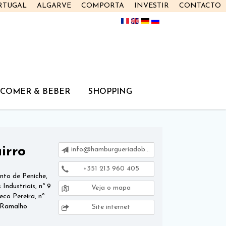
RTUGAL
ALGARVE
COMPORTA
INVESTIR
CONTACTO
COMER & BEBER
SHOPPING
irro
info@hamburgueriadobairro.pt
+351 213 960 405
to de Peniche,
ndustriais, nº 9
Veja o mapa
o Pereira, nº
 Ramalho
Site internet