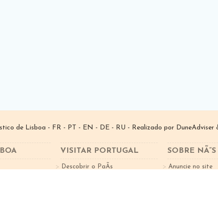
­stico de Lisboa -
FR
-
PT
-
EN
-
DE
-
RU
- Realizado por
DuneAdviser
&
SBOA
VISITAR PORTUGAL
SOBRE NÃ“S
Descobrir o PaÃ­s
Anuncie no site
tes
Factos sobre o Turismo
Subscreva a New
Cidades Portugal
Norte de Portugal