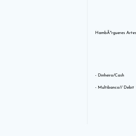
HambÃºrgueres Artes
- Dinheiro/Cash
- Multibanco// Debit