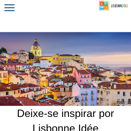
CONTACTO
INVESTIR
COMPORTA
ALGARVE
PORTUGAL
Toggle
navigation
Deixe-se inspirar por
Lisbonne Idée