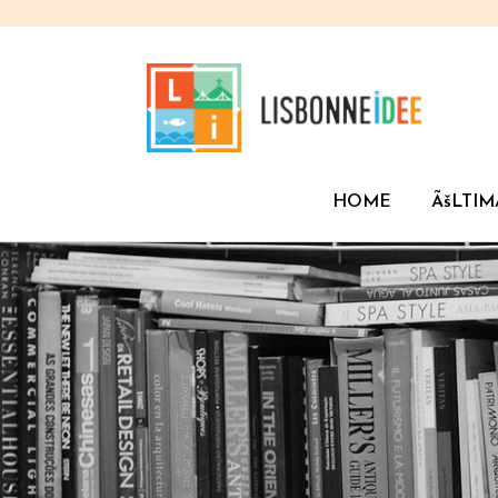
HOME
ÃšLTIM