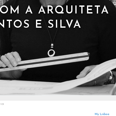
COM A ARQUITETA
NTOS E SILVA
lva
My Lisboa