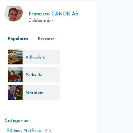
Francisco CANDEIAS
Colaborador
Populares
Recentes
A Bicicleta
Poder de
compra
Natal em
Lisboa
Ãšltimas NotÃ­cias
216