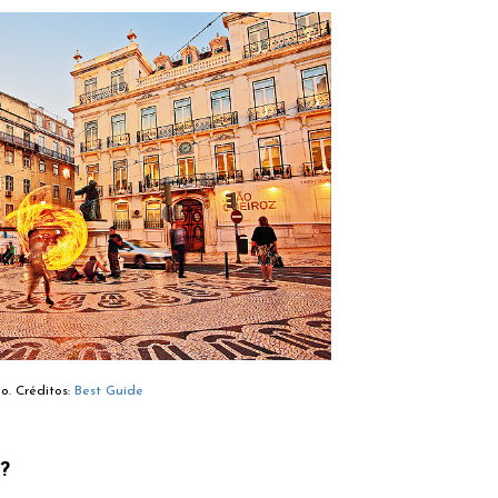
o. Créditos:
Best Guide
e?