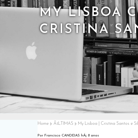
MY LISBOA 
CRISTINA SA
Home
ÃšLTIMAS
My Lisboa | Cristina Santos e Si
Por Francisco CANDEIAS
hÁ¡ 8 anos