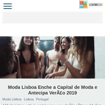
CONTACTO
INVESTIR
COMPORTA
ALGARVE
PORTUGAL
Toggle
navigation
Moda Lisboa Enche a Capital de Moda e
Antecipa VerÃ£o 2019
Moda Lisboa
Lisboa
Portugal