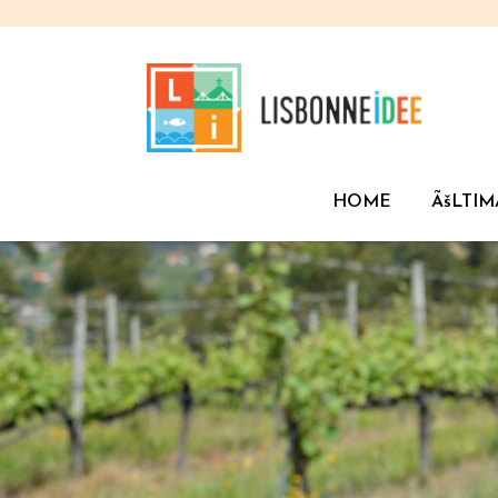
HOME
ÃšLTIM