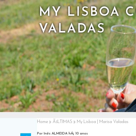
MY LISBOA 
VALADAS
Home
ÃšLTIMAS
My Lisboa | Marisa Valadas
Por Inês ALMEIDA
hÁ¡ 10 anos