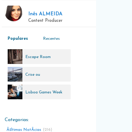
Inês ALMEIDA
Content Producer
Populares
Recentes
Escape Room
Crise ou
oportunidade?
Lisboa Games Week
Ãšltimas NotÃ­cias
216