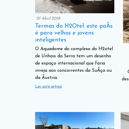
01 Abril 2018
Termas do H2Otel: este paÃ­s
é para velhos e jovens
inteligentes
O Aquadome do complexo do H2otel
de Unhais da Serra tem um desenho
de espaço internacional que faria
inveja aos concorrentes da SuÃ­ça ou
da Ãustria.
des
Ler este artigo