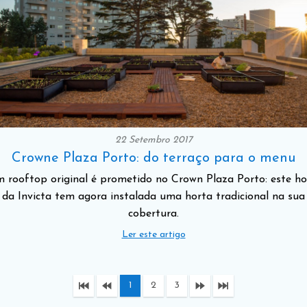
22 Setembro 2017
Crowne Plaza Porto: do terraço para o menu
 rooftop original é prometido no Crown Plaza Porto: este ho
da Invicta tem agora instalada uma horta tradicional na sua
cobertura.
Ler este artigo
1
2
3