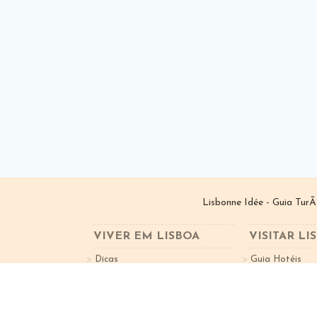
Lisbonne Idée - Guia TurÃ
VIVER EM LISBOA
VISITAR LI
Dicas
Guia Hotéis
Bairros de Lisboa
Guia Restauran