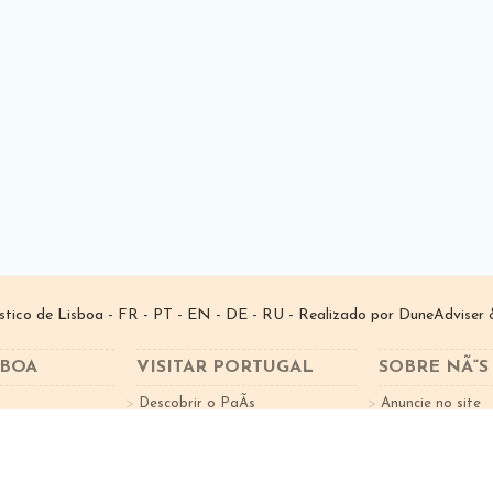
­stico de Lisboa -
FR
-
PT
-
EN
-
DE
-
RU
- Realizado por
DuneAdviser
&
SBOA
VISITAR PORTUGAL
SOBRE NÃ“S
Descobrir o PaÃ­s
Anuncie no site
tes
Factos sobre o Turismo
Subscreva a New
Cidades Portugal
Norte de Portugal