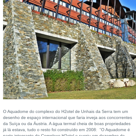
O Aquadome do complexo do H2otel de Unhais da Serra tem um
desenho de espaço internacional que faria inveja aos concorrentes
da Suíça ou da Áustria. A água termal cheia de boas propriedades
já lá estava, tudo o resto foi construído em 2008: “O Aquadome é
parte integrante do Complexo H2otel e surgiu em dezembro de