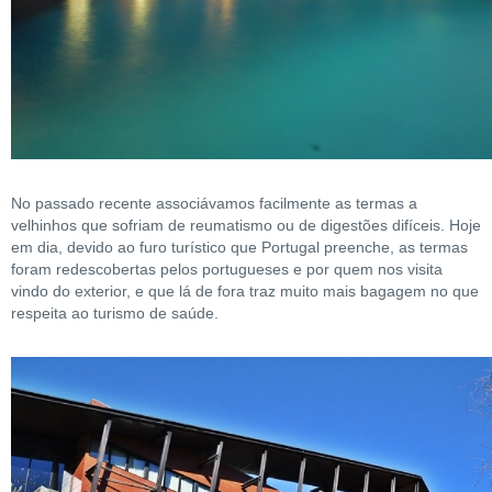
No passado recente associávamos facilmente as termas a
velhinhos que sofriam de reumatismo ou de digestões difíceis. Hoje
em dia, devido ao furo turístico que Portugal preenche, as termas
foram redescobertas pelos portugueses e por quem nos visita
vindo do exterior, e que lá de fora traz muito mais bagagem no que
respeita ao turismo de saúde.