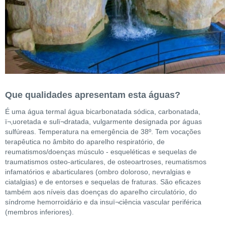
Que qualidades apresentam esta águas?
É uma água termal água bicarbonatada sódica, carbonatada,
ï¬‚uoretada e sulï¬dratada, vulgarmente designada por águas
sulfúreas. Temperatura na emergência de 38º. Tem vocações
terapêutica no âmbito do aparelho respiratório, de
reumatismos/doenças músculo - esqueléticas e sequelas de
traumatismos osteo-articulares, de osteoartroses, reumatismos
infamatórios e abarticulares (ombro doloroso, nevralgias e
ciatalgias) e de entorses e sequelas de fraturas. São eficazes
também aos níveis das doenças do aparelho circulatório, do
síndrome hemorroidário e da insuï¬ciência vascular periférica
(membros inferiores).