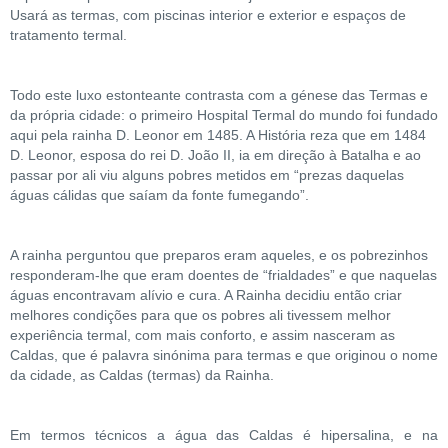
Usará as termas, com piscinas interior e exterior e espaços de
tratamento termal.
Todo este luxo estonteante contrasta com a génese das Termas e
da própria cidade: o primeiro Hospital Termal do mundo foi fundado
aqui pela rainha D. Leonor em 1485. A História reza que em 1484
D. Leonor, esposa do rei D. João II, ia em direção à Batalha e ao
passar por ali viu alguns pobres metidos em “prezas daquelas
águas cálidas que saíam da fonte fumegando”.
A rainha perguntou que preparos eram aqueles, e os pobrezinhos
responderam-lhe que eram doentes de “frialdades” e que naquelas
águas encontravam alívio e cura. A Rainha decidiu então criar
melhores condições para que os pobres ali tivessem melhor
experiência termal, com mais conforto, e assim nasceram as
Caldas, que é palavra sinónima para termas e que originou o nome
da cidade, as Caldas (termas) da Rainha.
Em termos técnicos a água das Caldas é hipersalina, e na