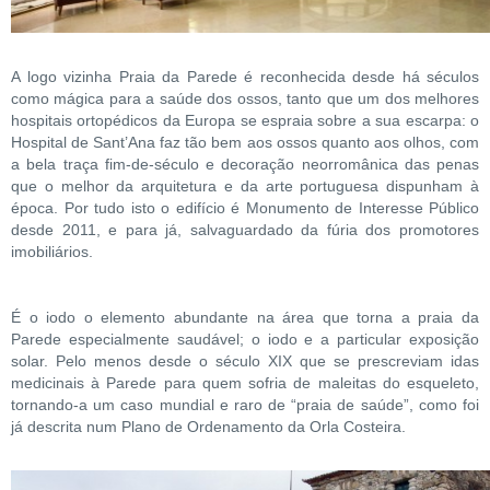
A logo vizinha Praia da Parede é reconhecida desde há séculos
como mágica para a saúde dos ossos, tanto que um dos melhores
hospitais ortopédicos da Europa se espraia sobre a sua escarpa: o
Hospital de Sant’Ana faz tão bem aos ossos quanto aos olhos, com
a bela traça fim-de-século e decoração neorromânica das penas
que o melhor da arquitetura e da arte portuguesa dispunham à
época. Por tudo isto o edifício é Monumento de Interesse Público
desde 2011, e para já, salvaguardado da fúria dos promotores
imobiliários.
É o iodo o elemento abundante na área que torna a praia da
Parede especialmente saudável; o iodo e a particular exposição
solar. Pelo menos desde o século XIX que se prescreviam idas
medicinais à Parede para quem sofria de maleitas do esqueleto,
tornando-a um caso mundial e raro de “praia de saúde”, como foi
já descrita num Plano de Ordenamento da Orla Costeira.