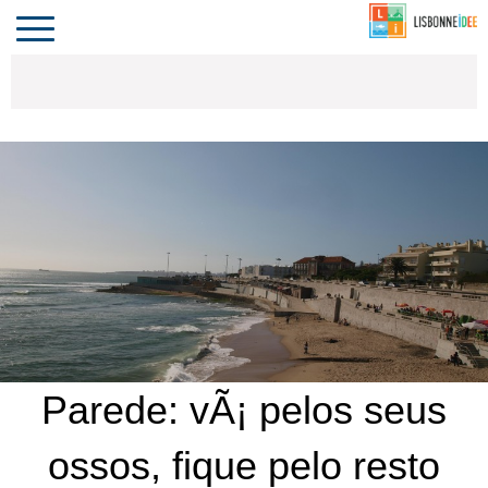
CONTACTO
INVESTIR
COMPORTA
ALGARVE
PORTUGAL
Toggle
navigation
Parede: vÃ¡ pelos seus
ossos, fique pelo resto