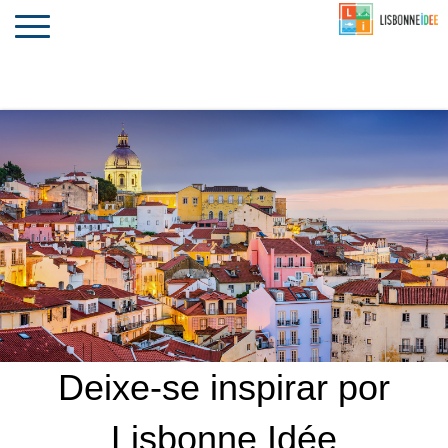
CONTACTO
INVESTIR
COMPORTA
ALGARVE
PORTUGAL
Toggle
navigation
Deixe-se inspirar por
Lisbonne Idée