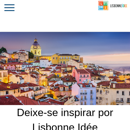
CONTACTO
INVESTIR
COMPORTA
ALGARVE
PORTUGAL
Toggle
navigation
Deixe-se inspirar por
Lisbonne Idée