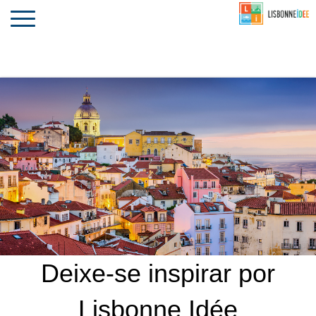
CONTACTO
INVESTIR
COMPORTA
ALGARVE
PORTUGAL
Toggle
navigation
Deixe-se inspirar por
Lisbonne Idée