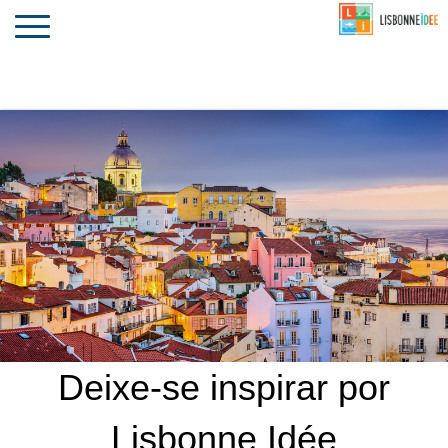
CONTACTO
INVESTIR
COMPORTA
ALGARVE
PORTUGAL
Toggle
navigation
Deixe-se inspirar por
Lisbonne Idée