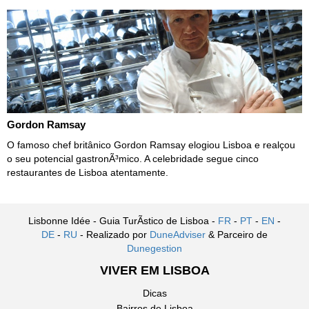
Gordon Ramsay
O famoso chef britânico Gordon Ramsay elogiou Lisboa e realçou
o seu potencial gastronÃ³mico. A celebridade segue cinco
restaurantes de Lisboa atentamente.
Lisbonne Idée - Guia TurÃ­stico de Lisboa -
FR
-
PT
-
EN
-
DE
-
RU
- Realizado por
DuneAdviser
& Parceiro de
Dunegestion
VIVER EM LISBOA
Dicas
Bairros de Lisboa