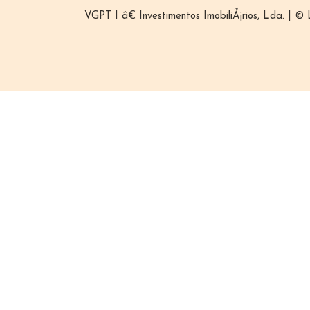
VGPT I â€ Investimentos ImobiliÃ¡rios, Lda. | ©