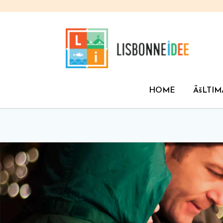
HOME
ÃšLTIM