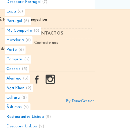
Descobrir Portugal
7
Lapa
6
 Parceiro de
Dunegestion
Portugal
6
My Comporta
6
CONTACTOS
Hotelaria
6
Contacte-nos
sletter
Porto
6
Compras
3
Cascais
3
Alentejo
3
Aga Khan
2
Cultura
2
By DuneGestion
Ãšltimas
2
Restaurantes Lisboa
2
Descobrir Lisboa
2