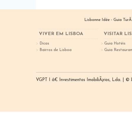
Lisbonne Idée - Guia TurÃ
VIVER EM LISBOA
VISITAR LI
Dicas
Guia Hotéis
Bairros de Lisboa
Guia Restauran
VGPT I â€ Investimentos ImobiliÃ¡rios, Lda. | ©