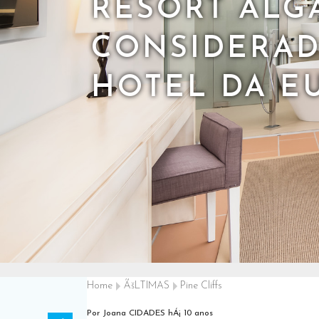
RESORT ALGA
CONSIDERA
HOTEL DA E
Home
ÃšLTIMAS
Pine Cliffs
Por Joana CIDADES
hÁ¡ 10 anos