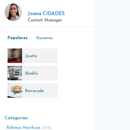
Joana CIDADES
Content Manager
Populares
Recentes
Josefa
d'Ã“bidos
Skinlife
Barracuda
Ãšltimas NotÃ­cias
216