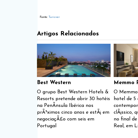
Fonte:
Turisver
Artigos Relacionados
Best Western
Memmo Pr
O grupo Best Western Hotels &
O Memmo P
Resorts pretende abrir 30 hotéis
hotel de 5 
na PenÃ­nsula Ibérica nos
contempor
prÃ³ximos cinco anos e estÃ¡ em
clÃ¡ssico, 
negociaçÃ£o com seis em
no final d
Portugal
Real, em L