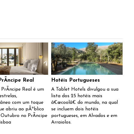
Ã­ncipe Real
Hotéis Portugueses
rÃ­ncipe Real é um
A Tablet Hotels divulgou a sua
estrelas,
lista dos 25 hotéis mais
âneo com um toque
â€œcoolâ€ do mundo, na qual
que abriu ao pÃºblico
se incluem dois hotéis
e Outubro no PrÃ­ncipe
portugueses, em Alvados e em
isboa
Arraiolos.