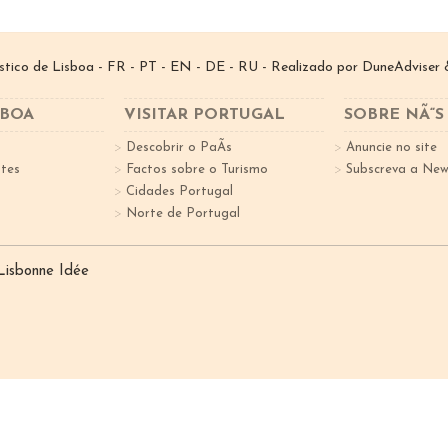
­stico de Lisboa -
FR
-
PT
-
EN
-
DE
-
RU
- Realizado por
DuneAdviser
&
SBOA
VISITAR PORTUGAL
SOBRE NÃ“S
Descobrir o PaÃ­s
Anuncie no site
tes
Factos sobre o Turismo
Subscreva a New
Cidades Portugal
Norte de Portugal
 Lisbonne Idée