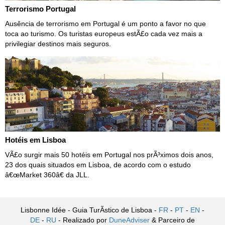
Terrorismo Portugal
Ausência de terrorismo em Portugal é um ponto a favor no que
toca ao turismo. Os turistas europeus estÃ£o cada vez mais a
privilegiar destinos mais seguros.
Hotéis em Lisboa
VÃ£o surgir mais 50 hotéis em Portugal nos prÃ³ximos dois anos,
23 dos quais situados em Lisboa, de acordo com o estudo
â€œMarket 360â€ da JLL.
Lisbonne Idée - Guia TurÃ­stico de Lisboa -
FR
-
PT
-
EN
-
DE
-
RU
- Realizado por
DuneAdviser
& Parceiro de