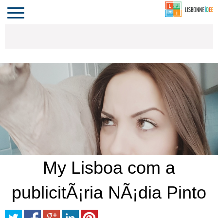
CONTACTO
INVESTIR
COMPORTA
ALGARVE
PORTUGAL
Toggle
navigation
My Lisboa com a
publicitÃ¡ria NÃ¡dia Pinto