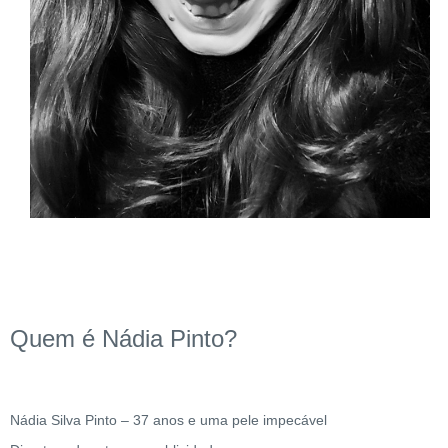
Quem é Nádia Pinto?
Nádia Silva Pinto – 37 anos e uma pele impecável