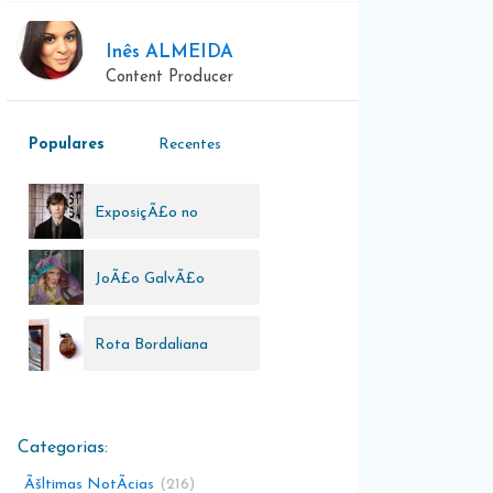
Inês ALMEIDA
Content Producer
Populares
Recentes
ExposiçÃ£o no
MAAT
JoÃ£o GalvÃ£o
Rota Bordaliana
Ãšltimas NotÃ­cias
216