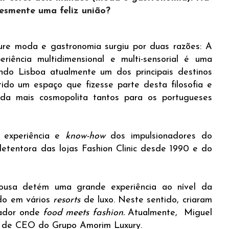
lesmente uma feliz união?
ure moda e gastronomia surgiu por duas razões: A
iência multidimensional e multi-sensorial é uma
do Lisboa atualmente um dos principais destinos
tido um espaço que fizesse parte desta filosofia e
da mais cosmopolita tantos para os portugueses
 experiência e
know-how
dos impulsionadores do
etentora das lojas Fashion Clinic desde 1990 e do
ousa detém uma grande experiência ao nível da
ado em vários
resorts
de luxo. Neste sentido, criaram
vador onde
food meets fashion.
Atualmente, Miguel
 de CEO do Grupo Amorim Luxury.