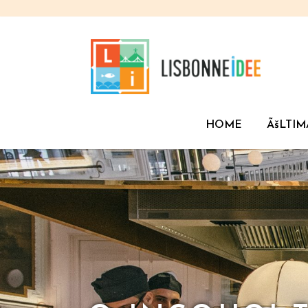
HOME
ÃšLTIM