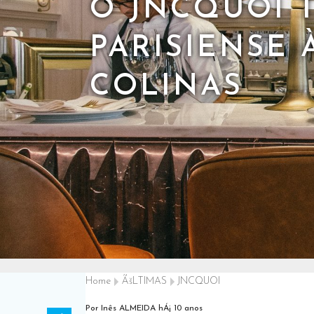
O JNCQUOI 
PARISIENSE 
COLINAS
Home
ÃšLTIMAS
JNCQUOI
Por Inês ALMEIDA
hÁ¡ 10 anos