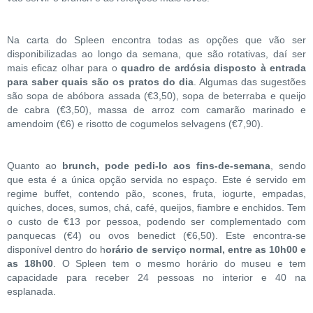
Na carta do Spleen encontra todas as opções que vão ser
disponibilizadas ao longo da semana, que são rotativas, daí ser
mais eficaz olhar para o
quadro de ardósia disposto à entrada
para saber quais são os pratos do dia
. Algumas das sugestões
são sopa de abóbora assada (€3,50), sopa de beterraba e queijo
de cabra (€3,50), massa de arroz com camarão marinado e
amendoim (€6) e risotto de cogumelos selvagens (€7,90).
Quanto ao
brunch, pode pedi-lo aos fins-de-semana
, sendo
que esta é a única opção servida no espaço. Este é servido em
regime buffet, contendo pão, scones, fruta, iogurte, empadas,
quiches, doces, sumos, chá, café, queijos, fiambre e enchidos. Tem
o custo de €13 por pessoa, podendo ser complementado com
panquecas (€4) ou ovos benedict (€6,50). Este encontra-se
disponível dentro do h
orário de serviço normal, entre as 10h00 e
as 18h00
. O Spleen tem o mesmo horário do museu e tem
capacidade para receber 24 pessoas no interior e 40 na
esplanada.