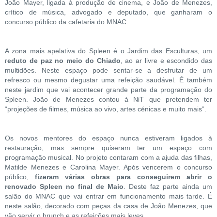
João Mayer, ligada à produção de cinema, e João de Menezes,
crítico de música, advogado e deputado, que ganharam o
concurso público da cafetaria do MNAC.
A zona mais apelativa do Spleen é o Jardim das Esculturas, um
r
eduto de paz no meio do Chiado
, ao ar livre e escondido das
multidões. Neste espaço pode sentar-se a desfrutar de um
refresco ou mesmo degustar uma refeição saudável. É também
neste jardim que vai acontecer grande parte da programação do
Spleen. João de Menezes contou à NiT que pretendem ter
“projeções de filmes, música ao vivo, artes cénicas e muito mais”.
Os novos mentores do espaço nunca estiveram ligados à
restauração, mas sempre quiseram ter um espaço com
programação musical. No projeto contaram com a ajuda das filhas,
Matilde Menezes e Carolina Mayer. Após vencerem o concurso
público,
fizeram várias obras para conseguirem abrir o
renovado Spleen no final de Maio
. Deste faz parte ainda um
salão do MNAC que vai entrar em funcionamento mais tarde. É
neste salão, decorado com peças da casa de João Menezes, que
vão servir o brunch e as refeições mais leves.