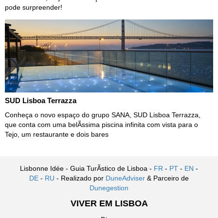
pode surpreender!
SUD Lisboa Terrazza
Conheça o novo espaço do grupo SANA, SUD Lisboa Terrazza,
que conta com uma belÃ­ssima piscina infinita com vista para o
Tejo, um restaurante e dois bares
Lisbonne Idée - Guia TurÃ­stico de Lisboa -
FR
-
PT
-
EN
-
DE
-
RU
- Realizado por
DuneAdviser
& Parceiro de
Dunegestion
VIVER EM LISBOA