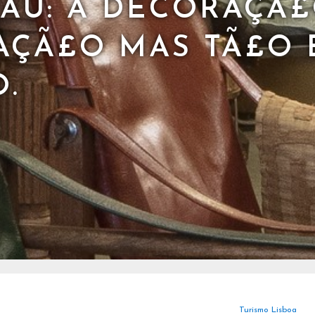
PAU: A DECORAÇÃ
AÇÃ£O MAS TÃ£O 
.
Turismo Lisboa