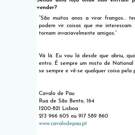
Sendo uma loja onde não entram pr
vender?
“São muitos anos a virar frangos... 
podem vir coisas que me interessam
tornam invariavelmente amigos.”
Vá lá. Eu vou lá desde que abriu, q
entro. É sempre um misto de National 
se sempre e vê-se qualquer coisa pela p
Cavalo de Pau
Rua de São Bento, 164
1200-821 Lisboa
213 966 605 ou 917 589 860
www.cavalodepau.pt