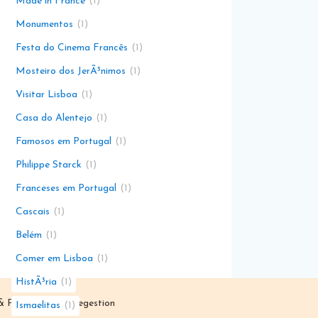
Made in France
1
Monumentos
1
Festa do Cinema Francês
1
Mosteiro dos JerÃ³nimos
1
Visitar Lisboa
1
Casa do Alentejo
1
Famosos em Portugal
1
Philippe Starck
1
Franceses em Portugal
1
Cascais
1
Belém
1
Comer em Lisboa
1
HistÃ³ria
1
 Parceiro de
Dunegestion
Ismaelitas
1