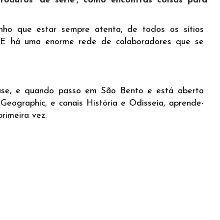
odutos 'de série', como encontras coisas para
tenho que estar sempre atenta, de todos os sítios
. E há uma enorme rede de colaboradores que se
uase, e quando passo em São Bento e está aberta
Geographic, e canais História e Odisseia, aprende-
rimeira vez.