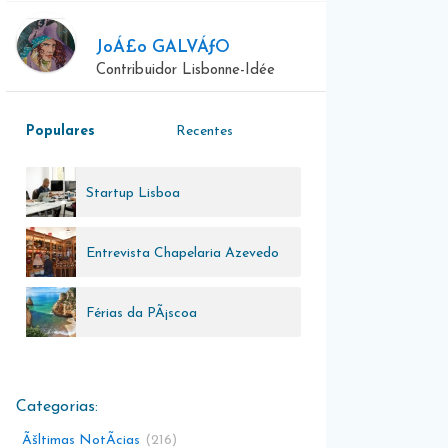
JoÁ£o GALVÁƒO
Contribuidor Lisbonne-Idée
Populares
Recentes
Startup Lisboa
Entrevista Chapelaria Azevedo
Rua
Férias da PÃ¡scoa
Ãšltimas NotÃ­cias
216