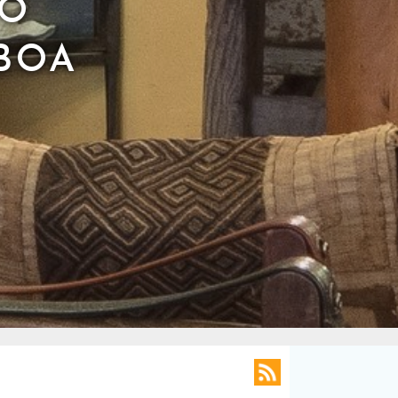
£O
BOA