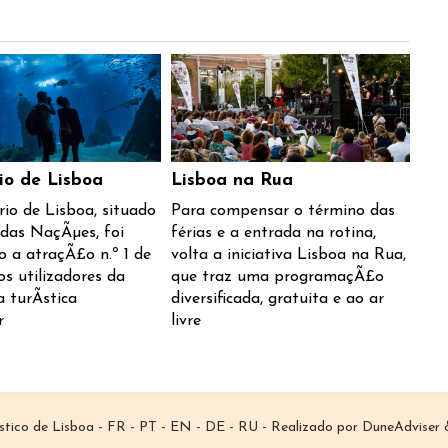
io de Lisboa
Lisboa na Rua
io de Lisboa, situado
Para compensar o término das
das NaçÃµes, foi
férias e a entrada na rotina,
o a atraçÃ£o n.º 1 de
volta a iniciativa Lisboa na Rua,
os utilizadores da
que traz uma programaçÃ£o
 turÃ­stica
diversificada, gratuita e ao ar
r
livre
­stico de Lisboa -
FR
-
PT
-
EN
-
DE
-
RU
- Realizado por
DuneAdviser
&