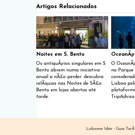
Artigos Relacionados
Noites em S. Bento
OceanÃ¡r
Os antiquÃ¡rios singulares em S.
O OceanÃ¡r
Bento abrem numa iniciativa
no Parque 
anual a nÃ£o perder: descubra
considerad
relÃ­quias nas Noites de SÃ£o
Lisboa pel
Bento em lojas abertas até
plataforma
tarde.
TripAdviso
Lisbonne Idée - Guia TurÃ