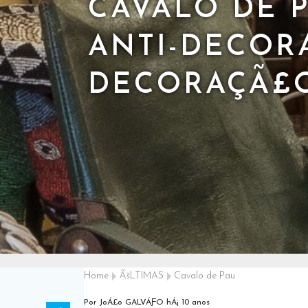
CAVALO DE 
ANTI-DECOR
DECORAÇÃ£O
Home
ÃšLTIMAS
Cavalo de Pau
Por JoÁ£o GALVÁƑO
hÁ¡ 10 anos