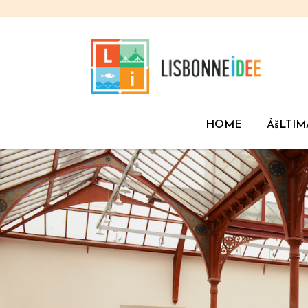
HOME
ÃšLTIM