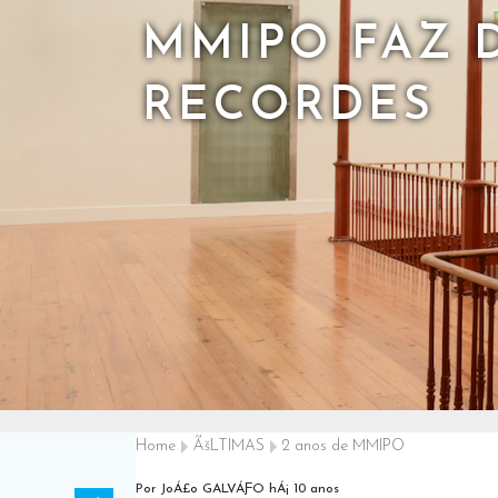
MMIPO FAZ 
RECORDES
Home
ÃšLTIMAS
2 anos de MMIPO
Por JoÁ£o GALVÁƑO
hÁ¡ 10 anos