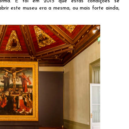
orma. E foi em 2015 que estas condições se
brir este museu era a mesma, ou mais forte ainda,