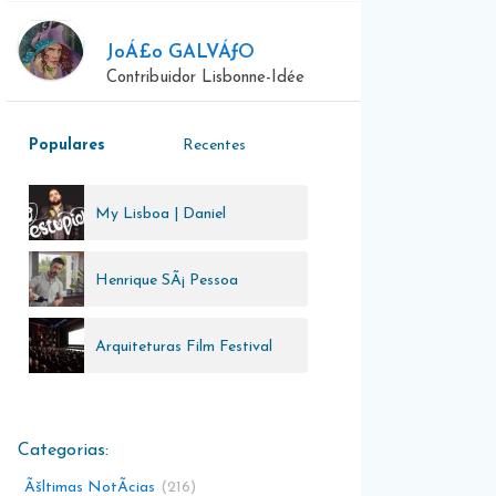
JoÁ£o GALVÁƒO
Contribuidor Lisbonne-Idée
Populares
Recentes
My Lisboa | Daniel
Carapeto
Henrique SÃ¡ Pessoa
Arquiteturas Film Festival
Ãšltimas NotÃ­cias
216