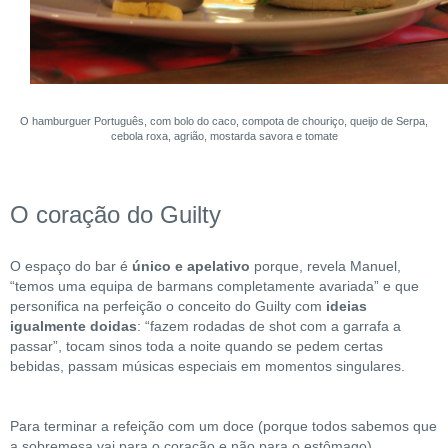
O hamburguer Português, com bolo do caco, compota de chouriço, queijo de Serpa,
cebola roxa, agrião, mostarda savora e tomate
O coração do Guilty
O espaço do bar é
único
e apelativo
porque, revela Manuel,
“temos uma equipa de barmans completamente avariada” e que
personifica na perfeição o conceito do Guilty com
ideias
igualmente doidas
: “fazem rodadas de shot com a garrafa a
passar”, tocam sinos toda a noite quando se pedem certas
bebidas, passam músicas especiais em momentos singulares.
Para terminar a refeição com um doce (porque todos sabemos que
a sobremesa vai para o coração e não para o estômago)