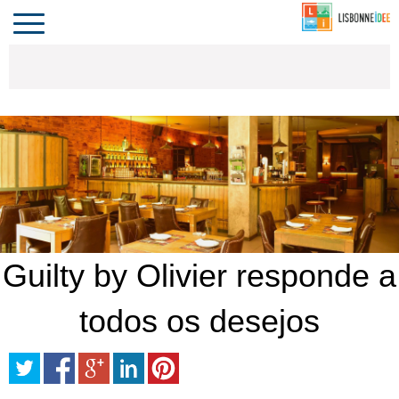
CONTACTO
INVESTIR
COMPORTA
ALGARVE
PORTUGAL
Toggle
navigation
Guilty by Olivier responde a
todos os desejos