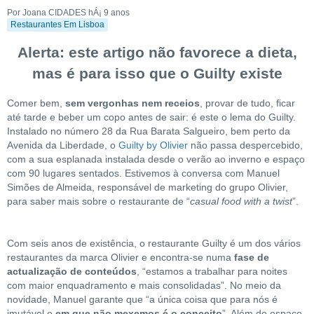
Por Joana CIDADES
hÁ¡ 9 anos
Restaurantes Em Lisboa
Alerta: este artigo não favorece a dieta,
mas é para isso que o Guilty existe
Comer bem,
sem vergonhas nem receios
, provar de tudo, ficar
até tarde e beber um copo antes de sair: é este o lema do Guilty.
Instalado no número 28 da Rua Barata Salgueiro, bem perto da
Avenida da Liberdade, o
Guilty by Olivier
não passa despercebido,
com a sua esplanada instalada desde o verão ao inverno e espaço
com 90 lugares sentados. Estivemos à conversa com Manuel
Simões de Almeida, responsável de marketing do grupo Olivier,
para saber mais sobre o restaurante de “
casual food with a twist
”.
Com seis anos de existência, o restaurante Guilty é um dos vários
restaurantes da marca Olivier e encontra-se numa
fase de
actualização de conteúdos
, “estamos a trabalhar para noites
com maior enquadramento e mais consolidadas”. No meio da
novidade, Manuel garante que “a única coisa que para nós é
imutável e
em que não mexemos é o conceito
”. Além do espaço