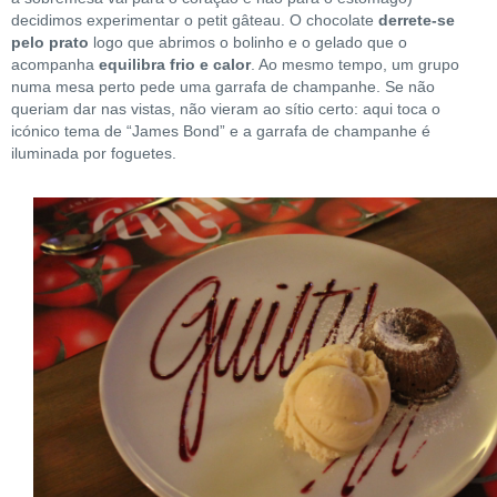
decidimos experimentar o petit gâteau. O chocolate
derrete-se
pelo prato
logo que abrimos o bolinho e o gelado que o
acompanha
equilibra frio e calor
. Ao mesmo tempo, um grupo
numa mesa perto pede uma garrafa de champanhe. Se não
queriam dar nas vistas, não vieram ao sítio certo: aqui toca o
icónico tema de “James Bond” e a garrafa de champanhe é
iluminada por foguetes.