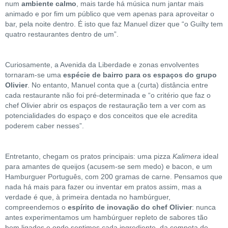
num
ambiente calmo
, mais tarde há música num jantar mais
animado e por fim um público que vem apenas para aproveitar o
bar, pela noite dentro. É isto que faz Manuel dizer que “o Guilty tem
quatro restaurantes dentro de um”.
Curiosamente, a Avenida da Liberdade e zonas envolventes
tornaram-se uma
espécie de bairro para os espaços do grupo
Olivier
. No entanto, Manuel conta que a (curta) distância entre
cada restaurante não foi pré-determinada e “o critério que faz o
chef Olivier abrir os espaços de restauração tem a ver com as
potencialidades do espaço e dos conceitos que ele acredita
poderem caber nesses”.
Entretanto, chegam os pratos principais: uma pizza
Kalimera
ideal
para amantes de queijos (acusem-se sem medo) e bacon, e um
Hamburguer Português, com 200 gramas de carne. Pensamos que
nada há mais para fazer ou inventar em pratos assim, mas a
verdade é que, à primeira dentada no hambúrguer,
compreendemos o
espírito de inovação do chef Olivier
: nunca
antes experimentamos um hambúrguer repleto de sabores tão
bem ligados e onde sentimos cada ingrediente, da compota de