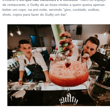
de restaurante, o Guilty dá as boas-vindas a quem queira apenas
beber um copo, na pré-noite, servindo "gins, cocktails, vodkas,
shots, copos para fazer do Guilty um bar”.