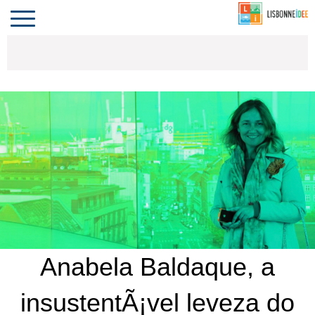
CONTACTO
INVESTIR
COMPORTA
ALGARVE
PORTUGAL
Toggle
navigation
Anabela Baldaque, a
insustentÃ¡vel leveza do