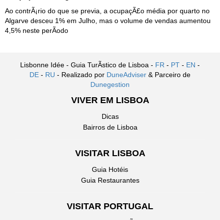
Ao contrÃ¡rio do que se previa, a ocupaçÃ£o média por quarto no
Algarve desceu 1% em Julho, mas o volume de vendas aumentou
4,5% neste perÃ­odo
Lisbonne Idée - Guia TurÃ­stico de Lisboa -
FR
-
PT
-
EN
-
DE
-
RU
- Realizado por
DuneAdviser
& Parceiro de
Dunegestion
VIVER EM LISBOA
Dicas
Bairros de Lisboa
VISITAR LISBOA
Guia Hotéis
Guia Restaurantes
VISITAR PORTUGAL