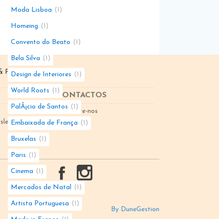
Moda Lisboa
1
Homeing
1
Convento do Beato
1
Bela Silva
1
 Parceiro de
Dunegestion
Design de Interiores
1
World Roots
1
CONTACTOS
PalÃ¡cio de Santos
1
Contacte-nos
sletter
Embaixada de França
1
Bruxelas
1
Paris
1
Cinema
1
Mercados de Natal
1
Artista Portuguesa
1
By DuneGestion