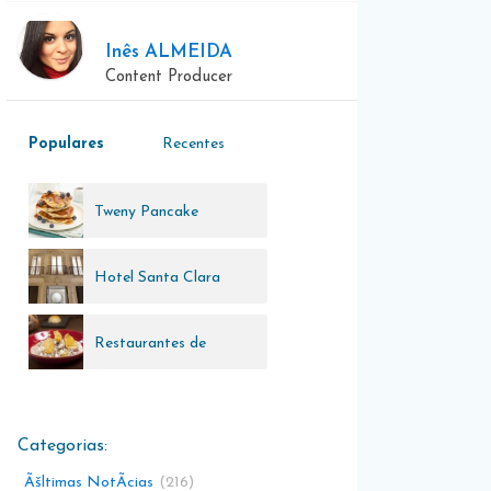
Inês ALMEIDA
Content Producer
Populares
Recentes
Tweny Pancake
Hotel Santa Clara
Restaurantes de
Lisboa
Ãšltimas NotÃ­cias
216