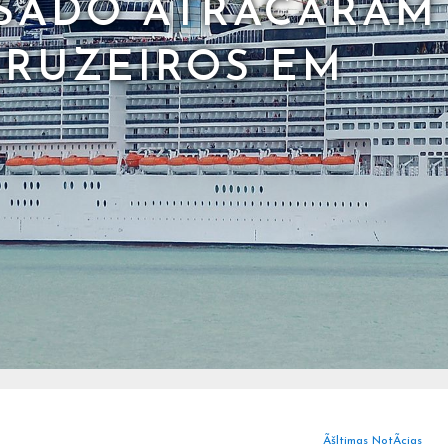
SADO ATRACARAM
CRUZEIROS EM
Ãšltimas NotÃ­cias