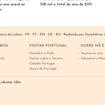
o ano prevê-se
538 mil o total do ano de 2015
o
­stico de Lisboa -
FR
-
PT
-
EN
-
DE
-
RU
- Realizado por
DuneAdviser
&
SBOA
VISITAR PORTUGAL
SOBRE NÃ“S
Descobrir o PaÃ­s
Anuncie no site
tes
Factos sobre o Turismo
Subscreva a New
Cidades Portugal
Norte de Portugal
 Lisbonne Idée