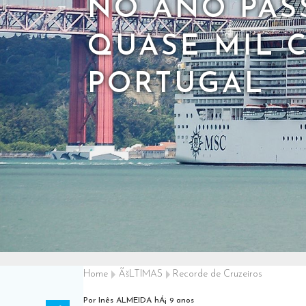
NO ANO PAS
QUASE MIL 
PORTUGAL
Home
ÃšLTIMAS
Recorde de Cruzeiros
Por Inês ALMEIDA
hÁ¡ 9 anos