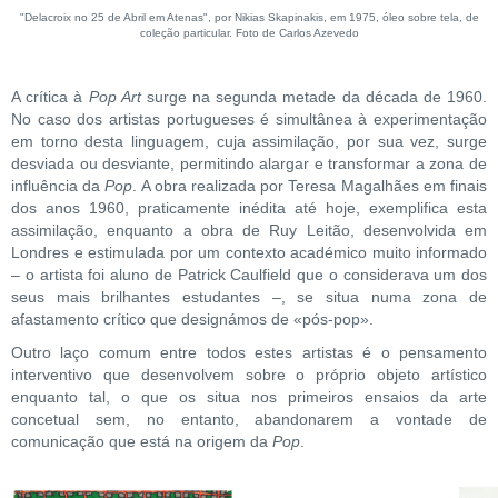
"Delacroix no 25 de Abril em Atenas", por Nikias Skapinakis, em 1975, óleo sobre tela, de
coleção particular. Foto de Carlos Azevedo
A crítica à
Pop Art
surge na segunda metade da década de 1960.
No caso dos artistas portugueses é simultânea à experimentação
em torno desta linguagem, cuja assimilação, por sua vez, surge
desviada ou desviante, permitindo alargar e transformar a zona de
influência da
Pop
. A obra realizada por Teresa Magalhães em finais
dos anos 1960, praticamente inédita até hoje, exemplifica esta
assimilação, enquanto a obra de Ruy Leitão, desenvolvida em
Londres e estimulada por um contexto académico muito informado
– o artista foi aluno de Patrick Caulfield que o considerava um dos
seus mais brilhantes estudantes –, se situa numa zona de
afastamento crítico que designámos de «pós-pop».
Outro laço comum entre todos estes artistas é o pensamento
interventivo que desenvolvem sobre o próprio objeto artístico
enquanto tal, o que os situa nos primeiros ensaios da arte
concetual sem, no entanto, abandonarem a vontade de
comunicação que está na origem da
Pop
.