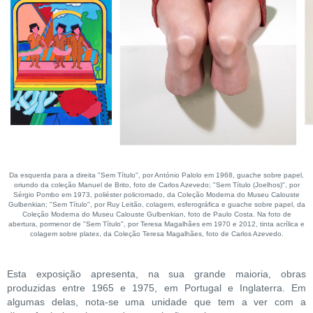
Da esquerda para a direita "Sem Título", por António Palolo em 1968, guache sobre papel,
oriundo da coleção Manuel de Brito, foto de Carlos Azevedo; "Sem Título (Joelhos)", por
Sérgio Pombo em 1973, poliéster policromado, da Coleção Moderna do Museu Calouste
Gulbenkian; "Sem Título", por Ruy Leitão, colagem, esferográfica e guache sobre papel, da
Coleção Moderna do Museu Calouste Gulbenkian, foto de Paulo Costa. Na foto de
abertura, pormenor de "Sem Título", por Teresa Magalhães em 1970 e 2012, tinta acrílica e
colagem sobre platex, da Coleção Teresa Magalhães, foto de Carlos Azevedo.
Esta exposição apresenta, na sua grande maioria, obras
produzidas entre 1965 e 1975, em Portugal e Inglaterra. Em
algumas delas, nota-se uma unidade que tem a ver com a