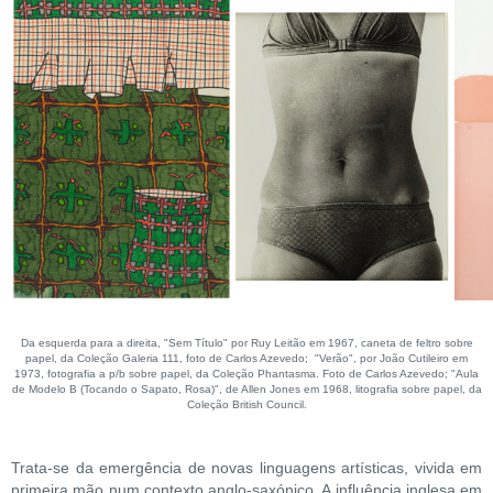
Da esquerda para a direita, "Sem Título" por Ruy Leitão em 1967, caneta de feltro sobre
papel, da Coleção Galeria 111, foto de Carlos Azevedo; "Verão", por João Cutileiro em
1973, fotografia a p/b sobre papel, da Coleção Phantasma. Foto de Carlos Azevedo; "Aula
de Modelo B (Tocando o Sapato, Rosa)", de Allen Jones em 1968, litografia sobre papel, da
Coleção British Council.
Trata-se da emergência de novas linguagens artísticas, vivida em
primeira mão num contexto anglo-saxónico. A influência inglesa em