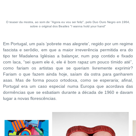
O teaser da mostra, ao som de "Agora eu vou ser feliz", pelo Duo Ouro Negro em 1964,
sobre o original dos Beatles "I wanna hold your hand"
Em Portugal, um país ‘pobrete mas alegrete’, regido por um regime
fascista e serôdio, em que a maior irreverência permitida era do
tipo ter Madalena Iglésias a balançar, num pop contido e fixado
com laca, “sei quem ele é, ele é bom rapaz um pouco tímido até”,
como fariam os artistas que se queriam livremente exprimir?
Fariam o que fazem ainda hoje, saíam da ostra para ganharem
asas. Mas de forma pouco ortodoxa, como se esperaria; afinal,
Portugal era um caso especial numa Europa que acordava das
dormências que se esbatiam durante a década de 1960 e davam
lugar a novas florescências.