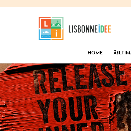
HOME
ÃšLTIM