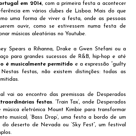
Portugal em 2014
, com a primeira festa a acontecer
eferência em vários clubes de Lisboa. Mais do que
omo uma forma de viver a festa, onde as pessoas
uerem ouvir, como se estivessem numa festa de
nar músicas aleatórias no Youtube.
itney Spears a Rihanna, Drake a Gwen Stefani ou a
paço para grandes sucessos de R&B, hip-hop e até
o é musicalmente permitido
e a expressão “guilty
 Nestas festas, não existem distinções: todas as
mitidas.
ical vai ao encontro das premissas de Desperados
raordinárias festas
. ‘Train Tax’, onde Desperados
 música eletrónica Mount Kimbie para transformar
to musical; ‘Bass Drop’, uma festa a bordo de um
 do deserto de Nevada ou ‘Sky Fest”, um festival
plos.