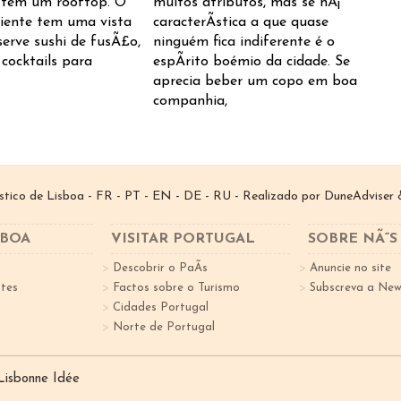
¡ tem um rooftop. O
muitos atributos, mas se hÃ¡
iente tem uma vista
caracterÃ­stica a que quase
 serve sushi de fusÃ£o,
ninguém fica indiferente é o
 cocktails para
espÃ­rito boémio da cidade. Se
aprecia beber um copo em boa
companhia,
­stico de Lisboa -
FR
-
PT
-
EN
-
DE
-
RU
- Realizado por
DuneAdviser
&
SBOA
VISITAR PORTUGAL
SOBRE NÃ“S
Descobrir o PaÃ­s
Anuncie no site
tes
Factos sobre o Turismo
Subscreva a New
Cidades Portugal
Norte de Portugal
 Lisbonne Idée