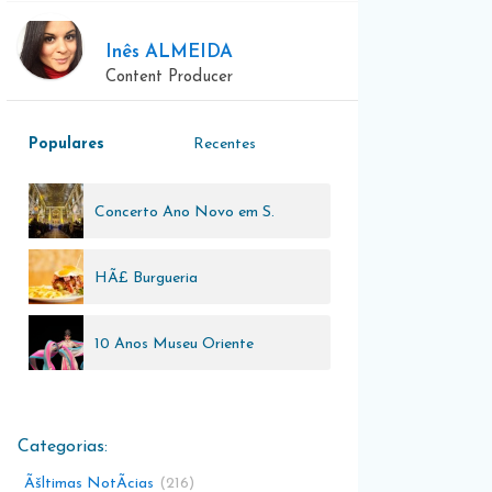
Inês ALMEIDA
Content Producer
Populares
Recentes
Concerto Ano Novo em S.
Roque
HÃ£ Burgueria
10 Anos Museu Oriente
Ãšltimas NotÃ­cias
216