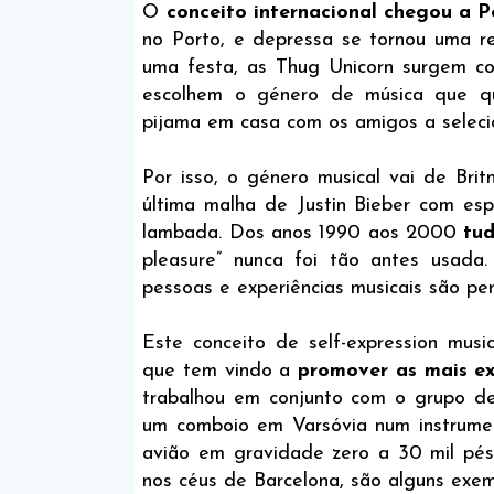
O
conceito internacional chegou a 
no Porto, e depressa se tornou uma r
uma festa, as Thug Unicorn surgem c
escolhem o género de música que q
pijama em casa com os amigos a selecio
Por isso, o género musical vai de Br
última malha de Justin Bieber com es
lambada. Dos anos 1990 aos 2000
tud
pleasure” nunca foi tão antes usada.
pessoas e experiências musicais são per
Este conceito de self-expression mus
que tem vindo a
promover as mais ext
trabalhou em conjunto com o grupo de
um comboio em Varsóvia num instrumen
avião em gravidade zero a 30 mil pés
nos céus de Barcelona, são alguns exem