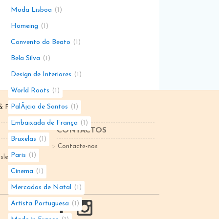
Moda Lisboa
1
Homeing
1
Convento do Beato
1
Bela Silva
1
Design de Interiores
1
World Roots
1
PalÃ¡cio de Santos
1
 Parceiro de
Dunegestion
Embaixada de França
1
CONTACTOS
Bruxelas
1
Contacte-nos
Paris
1
sletter
Cinema
1
Mercados de Natal
1
Artista Portuguesa
1