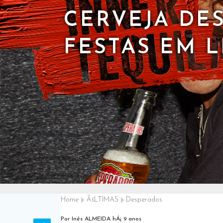
CERVEJA DE
FESTAS EM 
Home
ÃšLTIMAS
Desperados
Por Inês ALMEIDA
hÁ¡ 9 anos