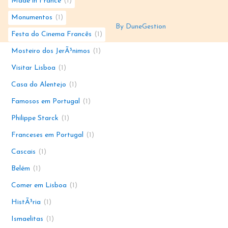
Made in France
1
Monumentos
1
By DuneGestion
Festa do Cinema Francês
1
Mosteiro dos JerÃ³nimos
1
Visitar Lisboa
1
Casa do Alentejo
1
Famosos em Portugal
1
Philippe Starck
1
Franceses em Portugal
1
Cascais
1
Belém
1
Comer em Lisboa
1
HistÃ³ria
1
Ismaelitas
1