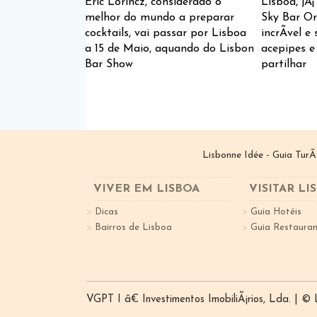
Eric Lorincz, considerado o
Lisboa, jÃ
melhor do mundo a preparar
Sky Bar Or
cocktails, vai passar por Lisboa
incrÃ­vel e
a 15 de Maio, aquando do Lisbon
acepipes e
Bar Show
partilhar
Lisbonne Idée - Guia TurÃ
VIVER EM LISBOA
VISITAR LI
Dicas
Guia Hotéis
Bairros de Lisboa
Guia Restauran
VGPT I â€ Investimentos ImobiliÃ¡rios, Lda. | ©