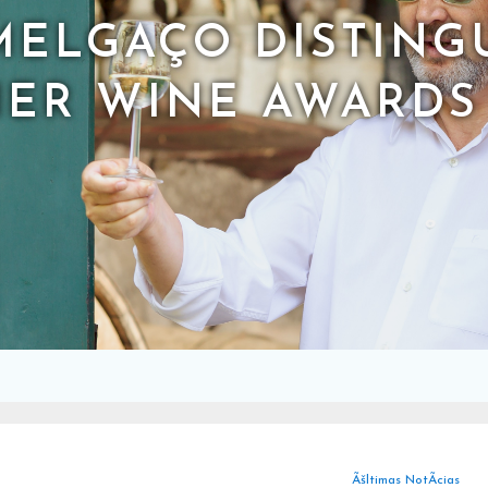
MELGAÇO DISTING
ER WINE AWARDS
Ãšltimas NotÃ­cias