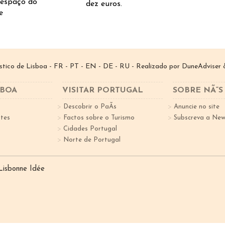
 espaço do
dez euros.
e
­stico de Lisboa -
FR
-
PT
-
EN
-
DE
-
RU
- Realizado por
DuneAdviser
&
SBOA
VISITAR PORTUGAL
SOBRE NÃ“S
Descobrir o PaÃ­s
Anuncie no site
tes
Factos sobre o Turismo
Subscreva a New
Cidades Portugal
Norte de Portugal
 Lisbonne Idée