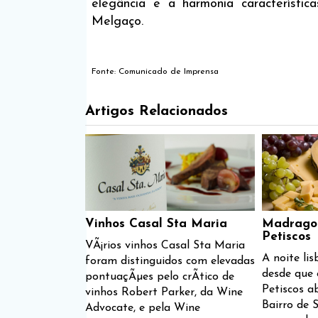
elegância e a harmonia característi
Melgaço.
Fonte: Comunicado de Imprensa
Artigos Relacionados
Vinhos Casal Sta Maria
Madragoa
Petiscos
VÃ¡rios vinhos Casal Sta Maria
A noite li
foram distinguidos com elevadas
desde que
pontuaçÃµes pelo crÃ­tico de
Petiscos a
vinhos Robert Parker, da Wine
Bairro de 
Advocate, e pela Wine