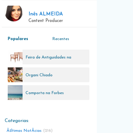
Inês ALMEIDA
Content Producer
Populares
Recentes
Feira de Antiguidades na
Cordoaria
Organi Chiado
Comporta na Forbes
Ãšltimas NotÃ­cias
216