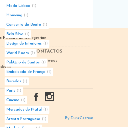
Moda Lisboa
1
Homeing
1
Convento do Beato
1
Bela Silva
1
 Parceiro de
Dunegestion
Design de Interiores
1
CONTACTOS
World Roots
1
Contacte-nos
PalÃ¡cio de Santos
1
sletter
Embaixada de França
1
Bruxelas
1
Paris
1
Cinema
1
Mercados de Natal
1
By DuneGestion
Artista Portuguesa
1