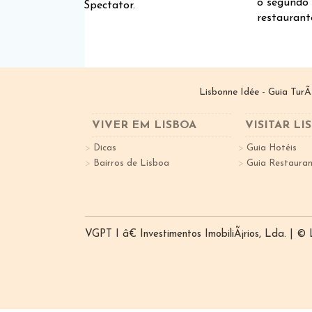
o segundo
Spectator.
restaurant
Lisbonne Idée - Guia TurÃ
VIVER EM LISBOA
VISITAR LI
Dicas
Guia Hotéis
Bairros de Lisboa
Guia Restauran
VGPT I â€ Investimentos ImobiliÃ¡rios, Lda. | ©