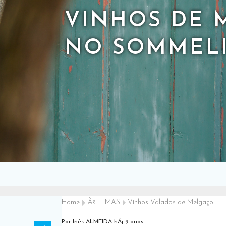
VINHOS DE 
NO SOMMELI
Home
ÃšLTIMAS
Vinhos Valados de Melgaço
Por Inês ALMEIDA
hÁ¡ 9 anos