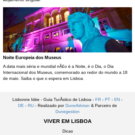
Noite Europeia dos Museus
A data mais séria e mundial nÃ£o é a Noite, é o Dia, o Dia
Internacional dos Museus, comemorado ao redor do mundo a 18
de maio. Saiba o que o espera em Lisboa.
Lisbonne Idée - Guia TurÃ­stico de Lisboa -
FR
-
PT
-
EN
-
DE
-
RU
- Realizado por
DuneAdviser
& Parceiro de
Dunegestion
VIVER EM LISBOA
Dicas