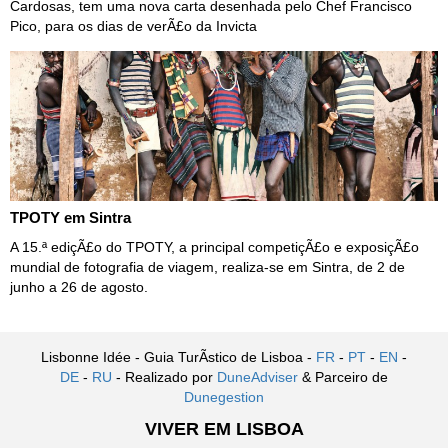
Cardosas, tem uma nova carta desenhada pelo Chef Francisco
Pico, para os dias de verÃ£o da Invicta
TPOTY em Sintra
A 15.ª ediçÃ£o do TPOTY, a principal competiçÃ£o e exposiçÃ£o
mundial de fotografia de viagem, realiza-se em Sintra, de 2 de
junho a 26 de agosto.
Lisbonne Idée - Guia TurÃ­stico de Lisboa -
FR
-
PT
-
EN
-
DE
-
RU
- Realizado por
DuneAdviser
& Parceiro de
Dunegestion
VIVER EM LISBOA