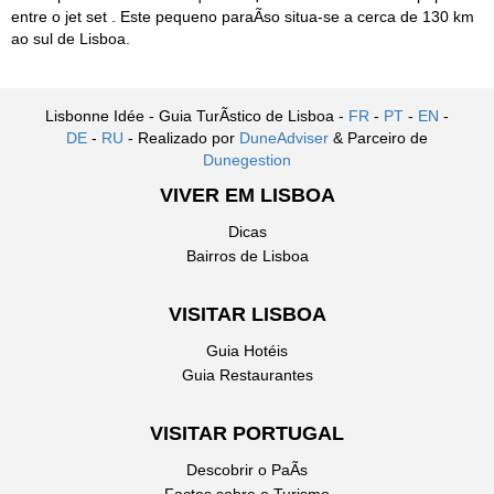
entre o jet set . Este pequeno paraÃ­so situa-se a cerca de 130 km
ao sul de Lisboa.
Lisbonne Idée - Guia TurÃ­stico de Lisboa -
FR
-
PT
-
EN
-
DE
-
RU
- Realizado por
DuneAdviser
& Parceiro de
Dunegestion
VIVER EM LISBOA
Dicas
Bairros de Lisboa
VISITAR LISBOA
Guia Hotéis
Guia Restaurantes
VISITAR PORTUGAL
Descobrir o PaÃ­s
Factos sobre o Turismo