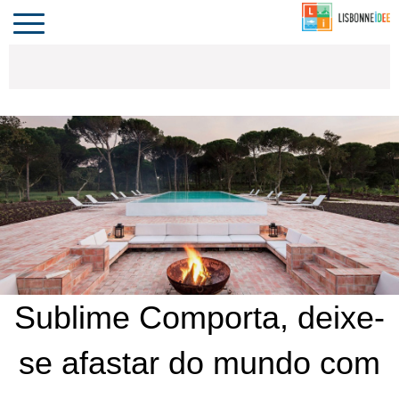
CONTACTO
INVESTIR
COMPORTA
ALGARVE
PORTUGAL
Toggle
navigation
Sublime Comporta, deixe-
se afastar do mundo com