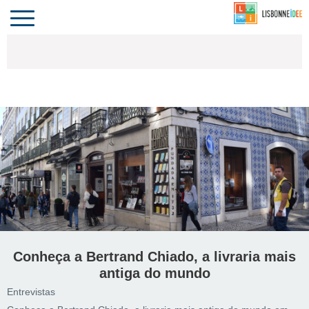
CONTACTO
INVESTIR
COMPORTA
ALGARVE
PORTUGAL
Toggle
navigation
Conheça a Bertrand Chiado, a livraria mais
antiga do mundo
Entrevistas