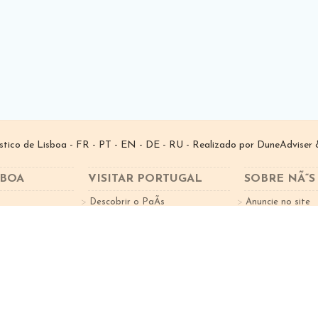
­stico de Lisboa -
FR
-
PT
-
EN
-
DE
-
RU
- Realizado por
DuneAdviser
&
SBOA
VISITAR PORTUGAL
SOBRE NÃ“S
Descobrir o PaÃ­s
Anuncie no site
tes
Factos sobre o Turismo
Subscreva a New
Cidades Portugal
Norte de Portugal
 Lisbonne Idée