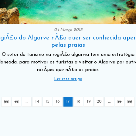
04 Março 2018
giÃ£o do Algarve nÃ£o quer ser conhecida ape
pelas praias
O setor do turismo na regiÃ£o algarvia tem uma estratégia
laneada, para motivar os turistas a visitar o Algarve por outr
razÃµes que nÃ£o as praias.
Ler este artigo
...
14
15
16
17
18
19
20
...