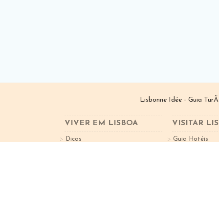
Lisbonne Idée - Guia TurÃ
VIVER EM LISBOA
VISITAR LI
Dicas
Guia Hotéis
Bairros de Lisboa
Guia Restauran
VGPT I â€ Investimentos ImobiliÃ¡rios, Lda. | ©