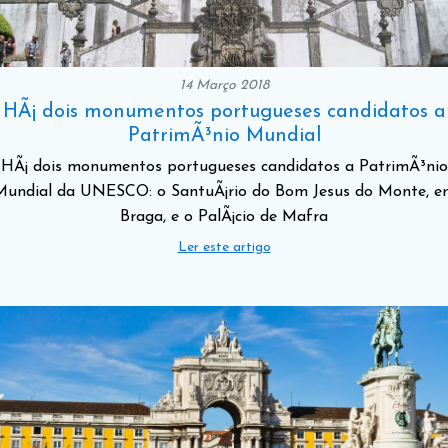
14 Março 2018
HÃ¡ dois monumentos portugueses candidatos a
PatrimÃ³nio Mundial
HÃ¡ dois monumentos portugueses candidatos a PatrimÃ³nio
Mundial da UNESCO: o SantuÃ¡rio do Bom Jesus do Monte, e
Braga, e o PalÃ¡cio de Mafra
Ler este artigo