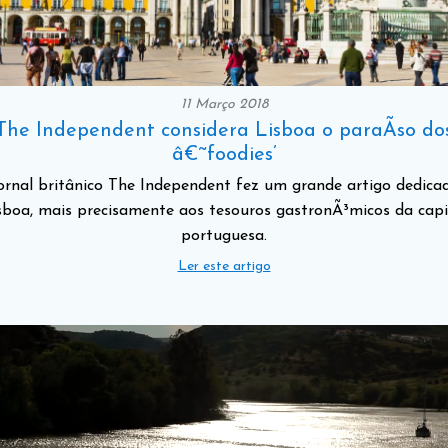
11 Março 2018
The Independent considera Lisboa o paraÃ­so do
â€˜foodies’
ornal britânico The Independent fez um grande artigo dedica
sboa, mais precisamente aos tesouros gastronÃ³micos da capi
portuguesa.
Ler este artigo