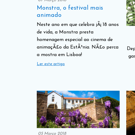
07 Março 2018
Monstra, o festival mais
animado
Neste ano em que celebra jÃ¡ 18 anos
de vida, a Monstra presta
homenagem especial ao cinema de
animaçÃ£o da EstÃ³nia. NÃ£o perca
Dep
a mostra em Lisboa!
ga
Ler este artigo
05 Março 2018