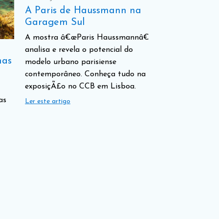
A Paris de Haussmann na
Garagem Sul
A mostra â€œParis Haussmannâ€
analisa e revela o potencial do
nas
modelo urbano parisiense
contemporâneo. Conheça tudo na
exposiçÃ£o no CCB em Lisboa.
as
Ler este artigo