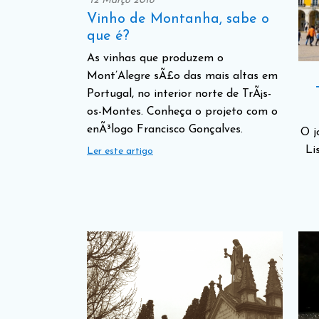
12 Março 2018
Vinho de Montanha, sabe o
que é?
As vinhas que produzem o
Mont’Alegre sÃ£o das mais altas em
Portugal, no interior norte de TrÃ¡s-
os-Montes. Conheça o projeto com o
enÃ³logo Francisco Gonçalves.
O j
Li
Ler este artigo