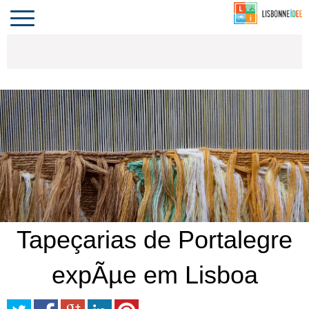
CONTACTO
INVESTIR
COMPORTA
ALGARVE
PORTUGAL
Toggle
navigation
Tapeçarias de Portalegre
expÃµe em Lisboa