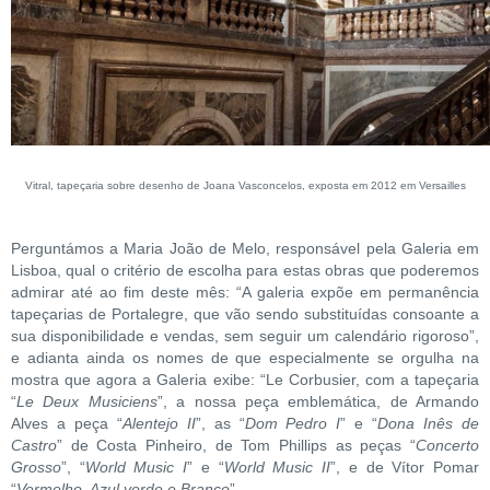
Vitral, tapeçaria sobre desenho de Joana Vasconcelos, exposta em 2012 em Versailles
Perguntámos a Maria João de Melo, responsável pela Galeria em
Lisboa, qual o critério de escolha para estas obras que poderemos
admirar até ao fim deste mês: “A galeria expõe em permanência
tapeçarias de Portalegre, que vão sendo substituídas consoante a
sua disponibilidade e vendas, sem seguir um calendário rigoroso”,
e adianta ainda os nomes de que especialmente se orgulha na
mostra que agora a Galeria exibe: “Le Corbusier, com a tapeçaria
“
Le Deux Musiciens
”, a nossa peça emblemática, de Armando
Alves a peça “
Alentejo II
”, as “
Dom Pedro I
” e “
Dona Inês de
Castro
” de Costa Pinheiro, de Tom Phillips as peças “
Concerto
Grosso
”, “
World Music I
” e “
World Music II
”, e de Vítor Pomar
“
Vermelho, Azul verde e Branco
”.