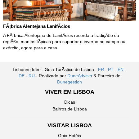
FÃ¡brica Alentejana LanifÃ­cios
A FÃ¡brica Alentejana de LanifÃ­cios recorda a tradiçÃ£o da
regiÃ£o: mantas tÃ­picas para suportar o inverno no campo ou
exército, agora para a casa.
Lisbonne Idée - Guia TurÃ­stico de Lisboa -
FR
-
PT
-
EN
-
DE
-
RU
- Realizado por
DuneAdviser
& Parceiro de
Dunegestion
VIVER EM LISBOA
Dicas
Bairros de Lisboa
VISITAR LISBOA
Guia Hotéis