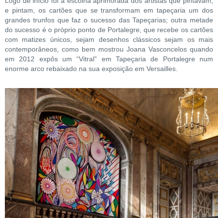
Logo de início foi a escolha aprimorada dos artistas que pintavam,
e pintam, os cartões que se transformam em tapeçaria um dos
grandes trunfos que faz o sucesso das Tapeçarias; outra metade
do sucesso é o próprio ponto de Portalegre, que recebe os cartões
com matizes únicos, sejam desenhos clássicos sejam os mais
contemporâneos, como bem mostrou Joana Vasconcelos quando
em 2012 expôs um “Vitral” em Tapeçaria de Portalegre num
enorme arco rebaixado na sua exposição em Versailles.