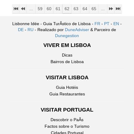
...
59
60
61
62
63
64
65
...
Lisbonne Idée - Guia TurÃ­stico de Lisboa -
FR
-
PT
-
EN
-
DE
-
RU
- Realizado por
DuneAdviser
& Parceiro de
Dunegestion
VIVER EM LISBOA
Dicas
Bairros de Lisboa
VISITAR LISBOA
Guia Hotéis
Guia Restaurantes
VISITAR PORTUGAL
Descobrir o PaÃ­s
Factos sobre o Turismo
Cidades Portugal