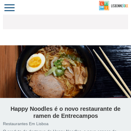
CONTACTO
INVESTIR
COMPORTA
ALGARVE
PORTUGAL
Toggle
navigation
Happy Noodles é o novo restaurante de
ramen de Entrecampos
Restaurantes Em Lisboa