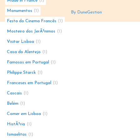
Made in France
1
Monumentos
1
By DuneGestion
Festa do Cinema Francês
1
Mosteiro dos JerÃ³nimos
1
Visitar Lisboa
1
Casa do Alentejo
1
Famosos em Portugal
1
Philippe Starck
1
Franceses em Portugal
1
Cascais
1
Belém
1
Comer em Lisboa
1
HistÃ³ria
1
Ismaelitas
1