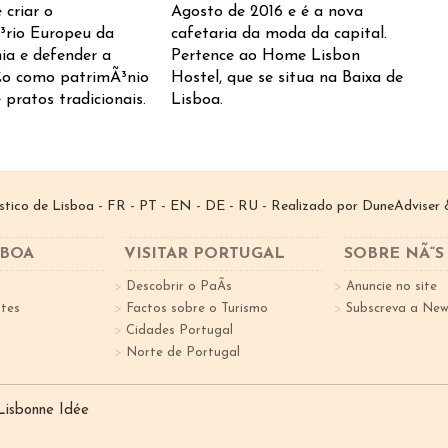
 criar o
Agosto de 2016 e é a nova
³rio Europeu da
cafetaria da moda da capital.
ia e defender a
Pertence ao Home Lisbon
£o como patrimÃ³nio
Hostel, que se situa na Baixa de
 pratos tradicionais.
Lisboa.
­stico de Lisboa -
FR
-
PT
-
EN
-
DE
-
RU
- Realizado por
DuneAdviser
&
SBOA
VISITAR PORTUGAL
SOBRE NÃ“S
Descobrir o PaÃ­s
Anuncie no site
tes
Factos sobre o Turismo
Subscreva a New
Cidades Portugal
Norte de Portugal
 Lisbonne Idée