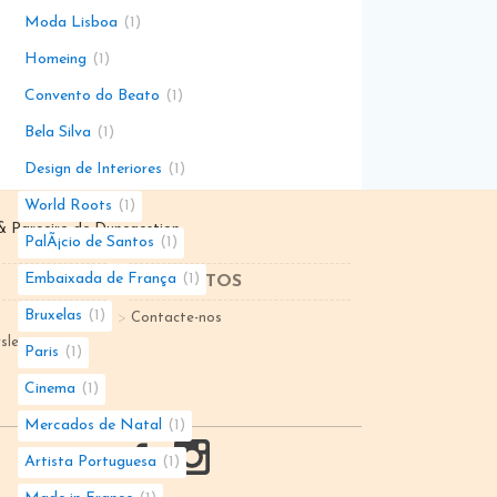
Moda Lisboa
1
Homeing
1
Convento do Beato
1
Bela Silva
1
Design de Interiores
1
World Roots
1
 Parceiro de
Dunegestion
PalÃ¡cio de Santos
1
Embaixada de França
1
CONTACTOS
Bruxelas
1
Contacte-nos
sletter
Paris
1
Cinema
1
Mercados de Natal
1
Artista Portuguesa
1