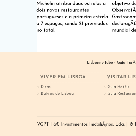
Michelin atribui duas estrelas a
objetivo de
dois novos restaurantes
ObservatÃ
portugueses e a primeira estrela
Gastronom
a 7 espaços, sendo 21 premiados
declaraçÃ
no total.
mundial de
Lisbonne Idée - Guia TurÃ
VIVER EM LISBOA
VISITAR LI
Dicas
Guia Hotéis
Bairros de Lisboa
Guia Restauran
VGPT I â€ Investimentos ImobiliÃ¡rios, Lda. | ©