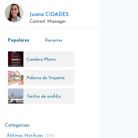
Joana CIDADES
Content Manager
Populares
Recentes
Coimbra Photo
Guiness
Palavra de Viajante
Tarifas de aviÃ£o
Ãšltimas NotÃ­cias
216