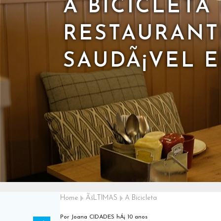
A BICICLETA
RESTAURANT
SAUDÃ¡VEL 
Home
ÃšLTIMAS
A Bicicleta
Por Joana CIDADES
hÁ¡ 10 anos