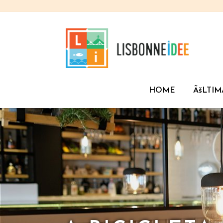
HOME
ÃšLTIM