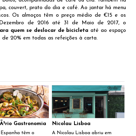
e bolos, acompanhadas de café ou chá. Também há
pa, couvert, prato do dia e café. Ao jantar há menu
tiscos. Os almoços têm o preço médio de €15 e os
 Dezembro de 2016 até 31 de Maio de 2017, o
ara quem se deslocar de bicicleta
até ao espaço
 de 20% em todas as refeições à carta.
Ã³rio Gastronomia
Nicolau Lisboa
e Espanha têm o
A Nicolau Lisboa abriu em