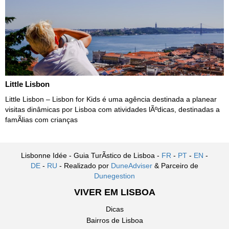
Little Lisbon
Little Lisbon – Lisbon for Kids é uma agência destinada a planear
visitas dinâmicas por Lisboa com atividades lÃºdicas, destinadas a
famÃ­lias com crianças
Lisbonne Idée - Guia TurÃ­stico de Lisboa -
FR
-
PT
-
EN
-
DE
-
RU
- Realizado por
DuneAdviser
& Parceiro de
Dunegestion
VIVER EM LISBOA
Dicas
Bairros de Lisboa