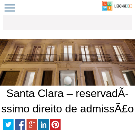
CONTACTO
INVESTIR
COMPORTA
ALGARVE
PORTUGAL
Toggle
navigation
Santa Clara – reservadÃ­
ssimo direito de admissÃ£o