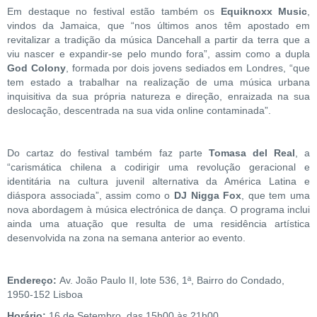
Em destaque no festival estão também os
Equiknoxx Music
,
vindos da Jamaica, que “nos últimos anos têm apostado em
revitalizar a tradição da música Dancehall a partir da terra que a
viu nascer e expandir-se pelo mundo fora”, assim como a dupla
God Colony
, formada por dois jovens sediados em Londres, “que
tem estado a trabalhar na realização de uma música urbana
inquisitiva da sua própria natureza e direção, enraizada na sua
deslocação, descentrada na sua vida online contaminada”.
Do cartaz do festival também faz parte
Tomasa del Real
, a
“carismática chilena a codirigir uma revolução geracional e
identitária na cultura juvenil alternativa da América Latina e
diáspora associada”, assim como o
DJ Nigga Fox
, que tem uma
nova abordagem à música electrónica de dança. O programa inclui
ainda uma atuação que resulta de uma residência artística
desenvolvida na zona na semana anterior ao evento.
Endereço:
Av. João Paulo II, lote 536, 1ª, Bairro do Condado,
1950-152 Lisboa
Horário:
16 de Setembro, das 15h00 às 21h00