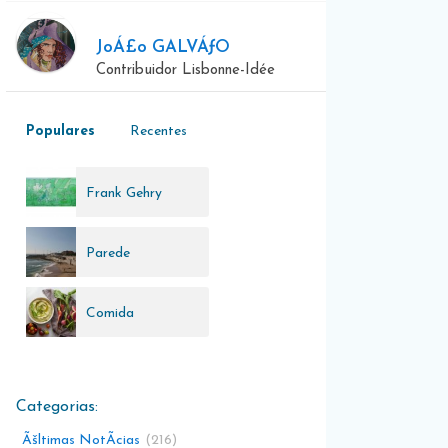
JoÁ£o GALVÁƒO
Contribuidor Lisbonne-Idée
Populares
Recentes
Frank Gehry
Parede
Comida
SaudÃ¡vel
Ãšltimas NotÃ­cias
216