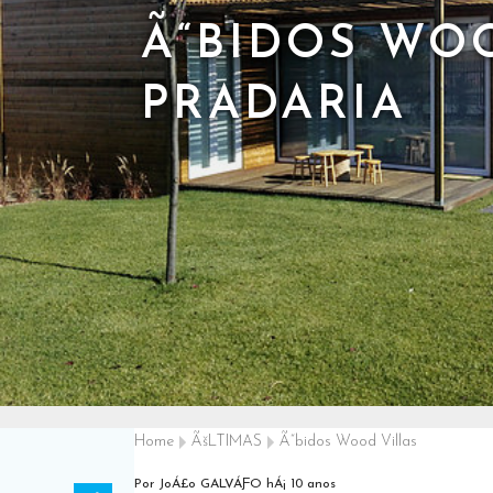
Ã“BIDOS WOO
PRADARIA
Home
ÃšLTIMAS
Ã“bidos Wood Villas
Por JoÁ£o GALVÁƑO
hÁ¡ 10 anos